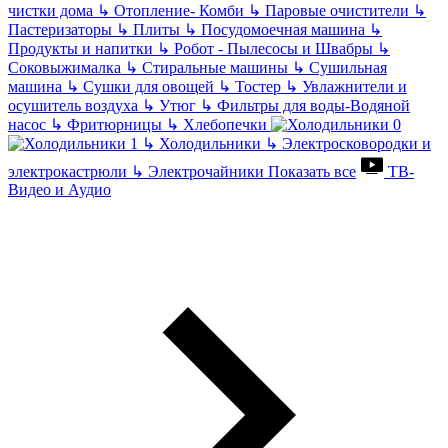
чистки дома
↳
Отопление- Комби
↳
Паровые очистители
↳
Пастеризаторы
↳
Плиты
↳
Посудомоечная машина
↳
Продукты и напитки
↳
Робот - Пылесосы и Швабры
↳
Соковыжималка
↳
Стиральные машины
↳
Сушильная
машина
↳
Сушки для овощей
↳
Тостер
↳
Увлажнители и
осушитель воздуха
↳
Утюг
↳
Фильтры для воды-Водяной
насос
↳
Фритюрницы
↳
Хлебопечки
↳
Холодильники
↳
Электросковородки и
электрокастрюли
↳
Электрочайники
Показать все
ТВ-
Видео и Аудио