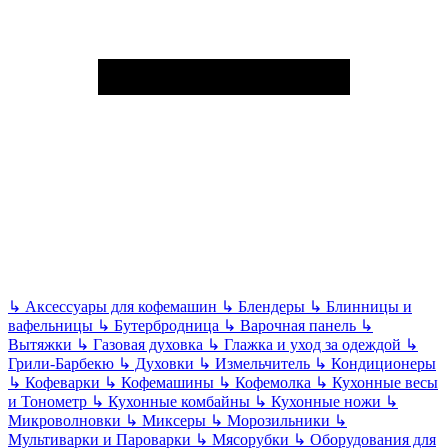
↳
Аксессуары для кофемашин
↳
Блендеры
↳
Блинницы и
вафельницы
↳
Бутербродница
↳
Варочная панель
↳
Вытяжки
↳
Газовая духовка
↳
Глажка и уход за одеждой
↳
Грили-Барбекю
↳
Духовки
↳
Измельчитель
↳
Кондиционеры
↳
Кофеварки
↳
Кофемашины
↳
Кофемолка
↳
Кухонные весы
и Тонометр
↳
Кухонные комбайны
↳
Кухонные ножи
↳
Микроволновки
↳
Миксеры
↳
Морозильники
↳
Мультиварки и Пароварки
↳
Мясорубки
↳
Оборудования для