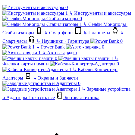
↳
Инструменты и аксессуары
↳
Селфи-Моноподы-
Стабилизаторы
↳
Смартфоны
↳
Планшеты
↳
Смарт-часы
↳
Наушники - Гарнитура
↳
Power Bank
↳
Авто - зарядка
↳
Флешки карты памяти
↳
Кабели-Конвертер-
Адаптеры
↳
Экраны и Запчасти
↳
Зарядные устройства
и Адаптеры
Показать все
Бытовая техника