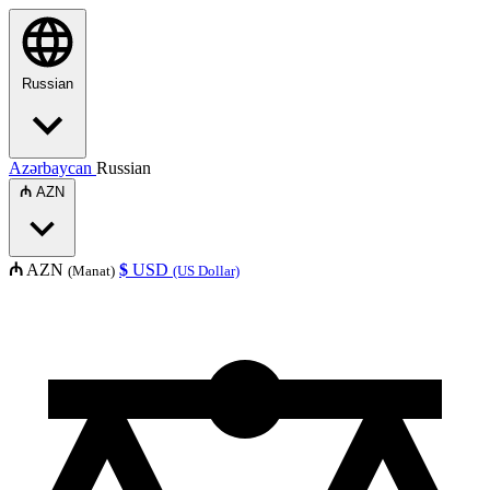
Russian
Azərbaycan
Russian
₼
AZN
₼
AZN
$
USD
(Manat)
(US Dollar)