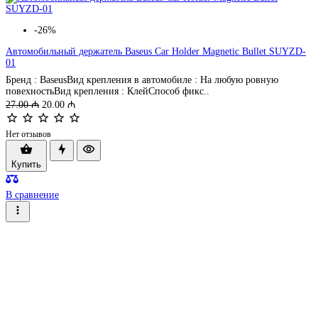
-26%
Автомобильный держатель Baseus Car Holder Magnetic Bullet SUYZD-
01
Бренд : BaseusВид крепления в автомобиле : На любую ровную
повехностьВид крепления : КлейСпособ фикс..
27.00 ₼
20.00 ₼
Нет отзывов
Купить
В сравнение