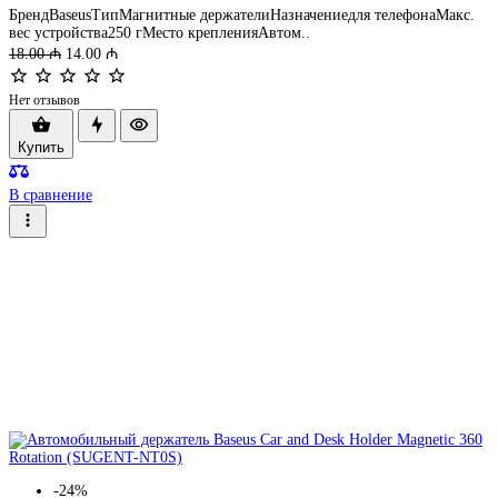
БрендBaseusТипМагнитные держателиНазначениедля телефонаМакс.
вес устройства250 гМесто крепленияАвтом..
18.00 ₼
14.00 ₼
Нет отзывов
Купить
В сравнение
-24%