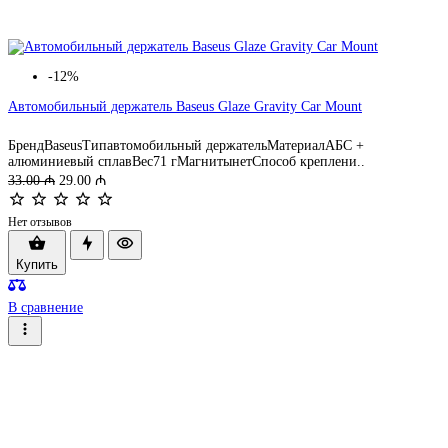
-12%
Автомобильный держатель Baseus Glaze Gravity Car Mount
БрендBaseusТипавтомобильный держательМатериалАБС +
алюминиевый сплавВес71 гМагнитынетСпособ креплени..
33.00 ₼
29.00 ₼
Нет отзывов
Купить
В сравнение