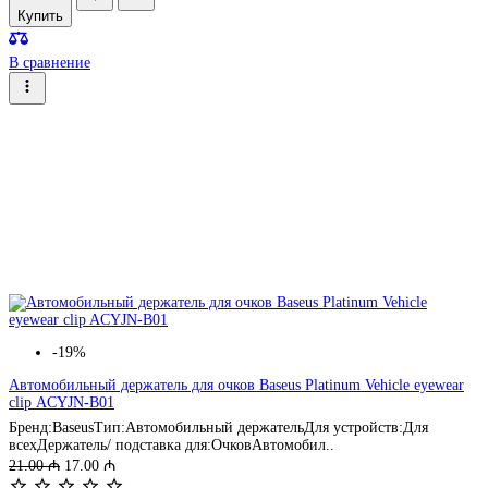
Купить
В сравнение
-19%
Автомобильный держатель для очков Baseus Platinum Vehicle eyewear
clip ACYJN-B01
Бренд:BaseusТип:Автомобильный держательДля устройств:Для
всехДержатель/ подставка для:ОчковАвтомобил..
21.00 ₼
17.00 ₼