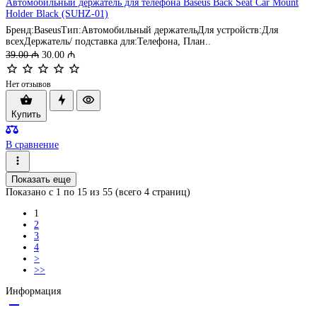
Автомобильный держатель для телефона Baseus Back Seat Car Mount
Holder Black (SUHZ-01)
Бренд:BaseusТип:Автомобильный держательДля устройств:Для
всехДержатель/ подставка для:Телефона, План..
39.00 ₼
30.00 ₼
Нет отзывов
Купить
В сравнение
Показать еще
Показано с 1 по
15
из 55 (всего 4 страниц)
1
2
3
4
>
>>
Информация