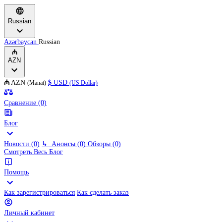
Russian
Azərbaycan
Russian
₼
AZN
₼
AZN
$
USD
(Manat)
(US Dollar)
Сравнение (0)
Блог
Новости (0)
↳
Анонсы (0)
Обзоры (0)
Смотреть Весь Блог
Помощь
Как зарегистрироваться
Как сделать заказ
Личный кабинет