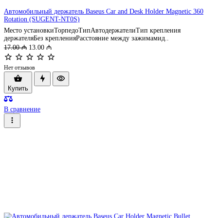
Автомобильный держатель Baseus Car and Desk Holder Magnetic 360
Rotation (SUGENT-NT0S)
Место установкиТорпедоТипАвтодержателиТип крепления
держателяБез крепленияРасстояние между зажимамид..
17.00 ₼
13.00 ₼
Нет отзывов
Купить
В сравнение