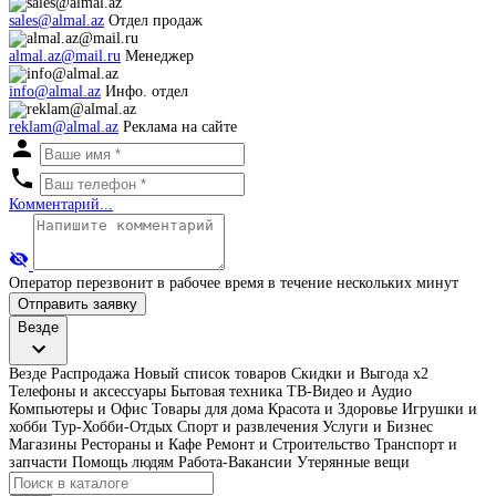
sales@almal.az
Отдел продаж
almal.az@mail.ru
Менеджер
info@almal.az
Инфо. отдел
reklam@almal.az
Реклама на сайте
Комментарий...
Оператор перезвонит в рабочее время в течение нескольких минут
Отправить заявку
Везде
Везде
Распродажа
Новый список товаров
Скидки и Выгода x2
Телефоны и аксессуары
Бытовая техника
ТВ-Видео и Аудио
Компьютеры и Офис
Товары для дома
Красота и Здоровье
Игрушки и
хобби
Тур-Хобби-Отдых
Спорт и развлечения
Услуги и Бизнес
Магазины
Рестораны и Кафе
Ремонт и Строительство
Транспорт и
запчасти
Помощь людям
Работа-Вакансии
Утерянные вещи