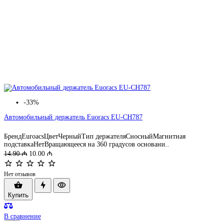
-33%
Автомобильный держатель Euoracs EU-CH787
БрендEuroacsЦветЧерныйТип держателяСносныйМагнитная
подставкаНетВращающееся на 360 градусов основани..
14.90 ₼
10.00 ₼
Нет отзывов
Купить
В сравнение