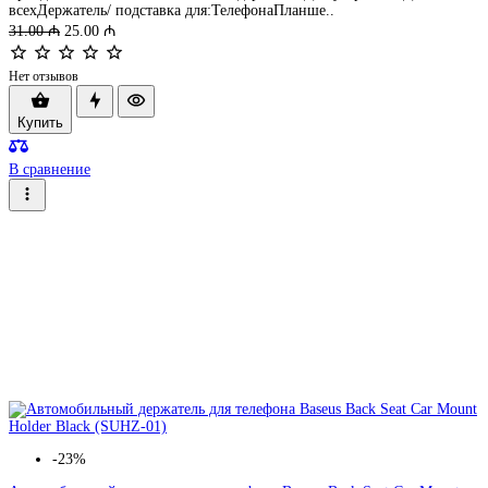
всехДержатель/ подставка для:ТелефонаПланше..
31.00 ₼
25.00 ₼
Нет отзывов
Купить
В сравнение
-23%