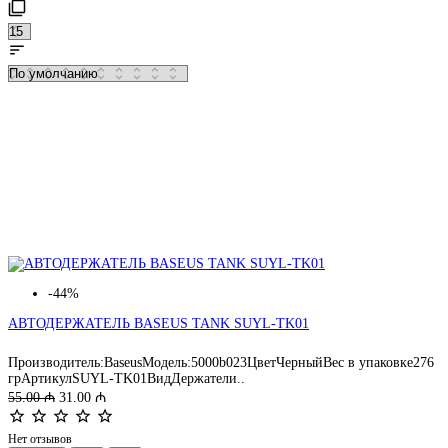
-44%
АВТОДЕРЖАТЕЛЬ BASEUS TANK SUYL-TK01
Производитель:BaseusМодель:5000b023ЦветЧерныйВес в упаковке276
грАртикулSUYL-TK01ВидДержатели..
55.00 ₼
31.00 ₼
Нет отзывов