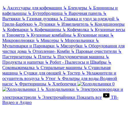
↳
Аксессуары для кофемашин
↳
Блендеры
↳
Блинницы и
вафельницы
↳
Бутербродница
↳
Варочная панель
↳
Вытяжки
↳
Газовая духовка
↳
Глажка и уход за одеждой
↳
Грили-Барбекю
↳
Духовки
↳
Измельчитель
↳
Кондиционеры
↳
Кофеварки
↳
Кофемашины
↳
Кофемолка
↳
Кухонные весы
и Тонометр
↳
Кухонные комбайны
↳
Кухонные ножи
↳
Микроволновки
↳
Миксеры
↳
Морозильники
↳
Мультиварки и Пароварки
↳
Мясорубки
↳
Оборудования для
чистки дома
↳
Отопление- Комби
↳
Паровые очистители
↳
Пастеризаторы
↳
Плиты
↳
Посудомоечная машина
↳
Продукты и напитки
↳
Робот - Пылесосы и Швабры
↳
Соковыжималка
↳
Стиральные машины
↳
Сушильная
машина
↳
Сушки для овощей
↳
Тостер
↳
Увлажнители и
осушитель воздуха
↳
Утюг
↳
Фильтры для воды-Водяной
насос
↳
Фритюрницы
↳
Хлебопечки
↳
Холодильники
↳
Электросковородки и
электрокастрюли
↳
Электрочайники
Показать все
ТВ-
Видео и Аудио