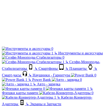
↳
Инструменты и аксессуары
↳
Селфи-Моноподы-
Стабилизаторы
↳
Смартфоны
↳
Планшеты
↳
Смарт-часы
↳
Наушники - Гарнитура
↳
Power Bank
↳
Авто - зарядка
↳
Флешки карты памяти
↳
Кабели-Конвертер-
Адаптеры
↳
Экраны и Запчасти