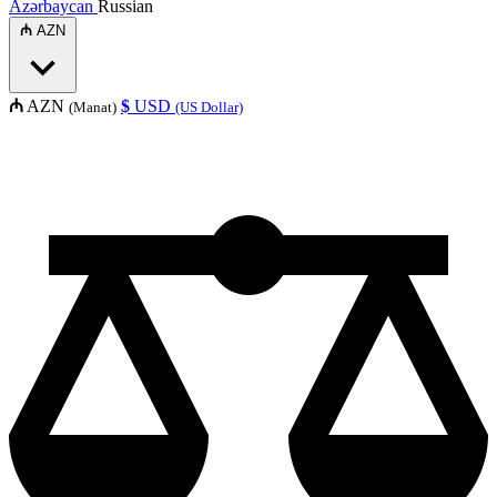
Azərbaycan
Russian
₼
AZN
₼
AZN
$
USD
(Manat)
(US Dollar)