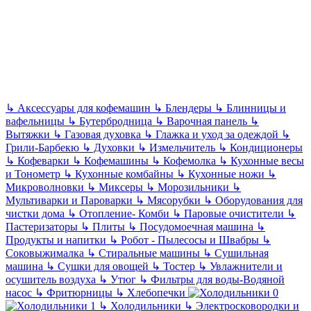
↳
Аксессуары для кофемашин
↳
Блендеры
↳
Блинницы и
вафельницы
↳
Бутербродница
↳
Варочная панель
↳
Вытяжки
↳
Газовая духовка
↳
Глажка и уход за одеждой
↳
Грили-Барбекю
↳
Духовки
↳
Измельчитель
↳
Кондиционеры
↳
Кофеварки
↳
Кофемашины
↳
Кофемолка
↳
Кухонные весы
и Тонометр
↳
Кухонные комбайны
↳
Кухонные ножи
↳
Микроволновки
↳
Миксеры
↳
Морозильники
↳
Мультиварки и Пароварки
↳
Мясорубки
↳
Оборудования для
чистки дома
↳
Отопление- Комби
↳
Паровые очистители
↳
Пастеризаторы
↳
Плиты
↳
Посудомоечная машина
↳
Продукты и напитки
↳
Робот - Пылесосы и Швабры
↳
Соковыжималка
↳
Стиральные машины
↳
Сушильная
машина
↳
Сушки для овощей
↳
Тостер
↳
Увлажнители и
осушитель воздуха
↳
Утюг
↳
Фильтры для воды-Водяной
насос
↳
Фритюрницы
↳
Хлебопечки
↳
Холодильники
↳
Электросковородки и