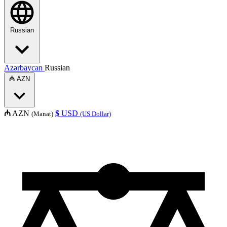
Russian
Azərbaycan
Russian
₼
AZN
₼
AZN
$
USD
(Manat)
(US Dollar)