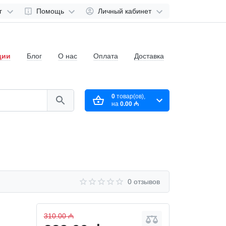
г
Помощь
Личный кабинет
ции
Блог
О нас
Оплата
Доставка
0
товар(ов),
на
0.00 ₼
0 отзывов
310.00 ₼