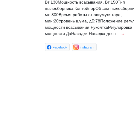
Вт:130Мощность всасывания, Вт:150Тип
пылесборника:КонтейнерОбъем пылесборни
мл:300Время работы от аккумулятора,
мин:20Уровень шума, дБ:78Положение регу
мощности всасывания:РукояткаРегулировка
мощности:ДаНасадки:Насадка для т...
→
Facebook
Instagram