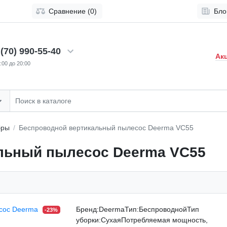
Сравнение (0)
Бло
(70) 990-55-40
Ак
:00 до 20:00
бры
Беспроводной вертикальный пылесос Deerma VC55
льный пылесос Deerma VC55
Бренд:DeermaТип:БеспроводнойТип
-23%
уборки:СухаяПотребляемая мощность,