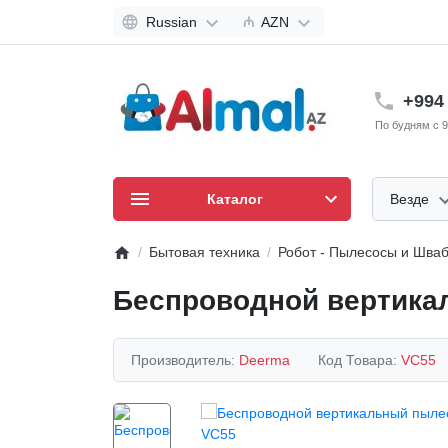
Russian
₼
AZN
+994 
По будням с 9
Каталог
Везде
Бытовая техника
Робот - Пылесосы и Шва
Беспроводной вертика
Производитель:
Deerma
Код Товара:
VC55