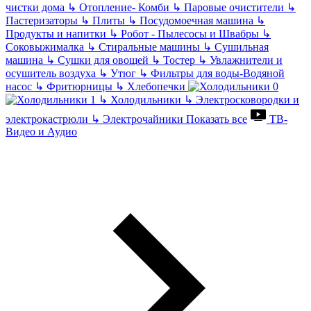
чистки дома
↳
Отопление- Комби
↳
Паровые очистители
↳
Пастеризаторы
↳
Плиты
↳
Посудомоечная машина
↳
Продукты и напитки
↳
Робот - Пылесосы и Швабры
↳
Соковыжималка
↳
Стиральные машины
↳
Сушильная
машина
↳
Сушки для овощей
↳
Тостер
↳
Увлажнители и
осушитель воздуха
↳
Утюг
↳
Фильтры для воды-Водяной
насос
↳
Фритюрницы
↳
Хлебопечки
↳
Холодильники
↳
Электросковородки и
электрокастрюли
↳
Электрочайники
Показать все
ТВ-
Видео и Аудио