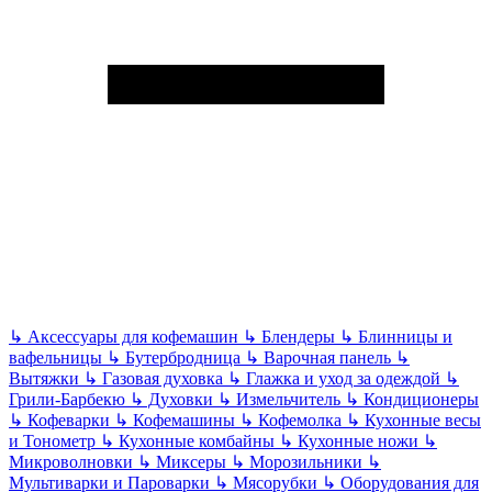
↳
Аксессуары для кофемашин
↳
Блендеры
↳
Блинницы и
вафельницы
↳
Бутербродница
↳
Варочная панель
↳
Вытяжки
↳
Газовая духовка
↳
Глажка и уход за одеждой
↳
Грили-Барбекю
↳
Духовки
↳
Измельчитель
↳
Кондиционеры
↳
Кофеварки
↳
Кофемашины
↳
Кофемолка
↳
Кухонные весы
и Тонометр
↳
Кухонные комбайны
↳
Кухонные ножи
↳
Микроволновки
↳
Миксеры
↳
Морозильники
↳
Мультиварки и Пароварки
↳
Мясорубки
↳
Оборудования для