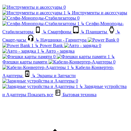
↳
Инструменты и аксессуары
↳
Селфи-Моноподы-
Стабилизаторы
↳
Смартфоны
↳
Планшеты
↳
Смарт-часы
↳
Наушники - Гарнитура
↳
Power Bank
↳
Авто - зарядка
↳
Флешки карты памяти
↳
Кабели-Конвертер-
Адаптеры
↳
Экраны и Запчасти
↳
Зарядные устройства
и Адаптеры
Показать все
Бытовая техника