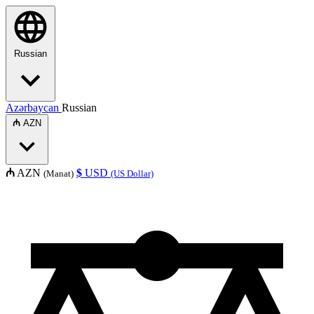
Russian
Azərbaycan
Russian
₼
AZN
₼
AZN
$
USD
(Manat)
(US Dollar)