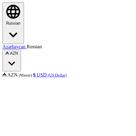
Russian
Azərbaycan
Russian
₼
AZN
₼
AZN
$
USD
(Manat)
(US Dollar)