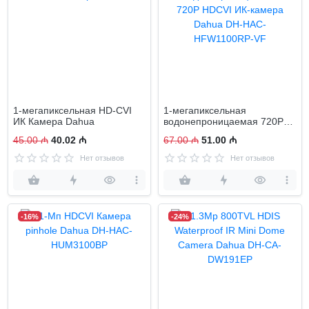
1-мегапиксельная HD-CVI
1-мегапиксельная
ИК Камера Dahua
водонепроницаемая 720P
HDCVI ИК-камера Dahua
45.00 ₼
40.02 ₼
67.00 ₼
51.00 ₼
DH-HAC-HFW1100RP-VF
Нет отзывов
Нет отзывов
-16%
-24%