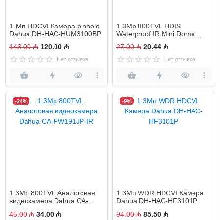
1-Мп HDCVI Камера pinhole
1.3Mp 800TVL HDIS
Dahua DH-HAC-HUM3100BP
Waterproof IR Mini Dome
Camera Dahua DH-CA-
143.00 ₼
120.00 ₼
27.00 ₼
20.44 ₼
DW191EP
Нет отзывов
Нет отзывов
-24%
-9%
1.3Mp 800TVL Аналоговая
1.3Мп WDR HDCVI Камера
видеокамера Dahua CA-
Dahua DH-HAC-HF3101P
FW191JP-IR
45.00 ₼
34.00 ₼
94.00 ₼
85.50 ₼