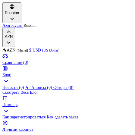
Russian
Azərbaycan
Russian
₼
AZN
₼
AZN
$
USD
(Manat)
(US Dollar)
Сравнение (0)
Блог
Новости (0)
↳
Анонсы (0)
Обзоры (0)
Смотреть Весь Блог
Помощь
Как зарегистрироваться
Как сделать заказ
Личный кабинет