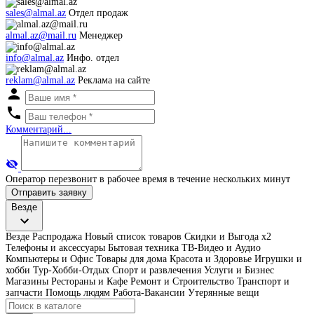
sales@almal.az
Отдел продаж
almal.az@mail.ru
Менеджер
info@almal.az
Инфо. отдел
reklam@almal.az
Реклама на сайте
Комментарий...
Оператор перезвонит в рабочее время в течение нескольких минут
Отправить заявку
Везде
Везде
Распродажа
Новый список товаров
Скидки и Выгода x2
Телефоны и аксессуары
Бытовая техника
ТВ-Видео и Аудио
Компьютеры и Офис
Товары для дома
Красота и Здоровье
Игрушки и
хобби
Тур-Хобби-Отдых
Спорт и развлечения
Услуги и Бизнес
Магазины
Рестораны и Кафе
Ремонт и Строительство
Транспорт и
запчасти
Помощь людям
Работа-Вакансии
Утерянные вещи