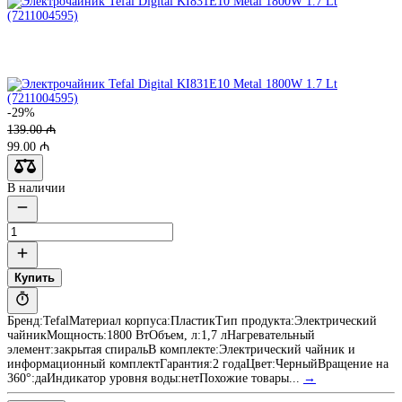
-29%
139.00 ₼
99.00 ₼
В наличии
Купить
Бренд:TefalМатериал корпуса:ПластикТип продукта:Электрический
чайникМощность:1800 ВтОбъем, л:1,7 лНагревательный
элемент:закрытая спиральВ комплекте:Электрический чайник и
информационный комплектГарантия:2 годаЦвет:ЧерныйВращение на
360°:даИндикатор уровня воды:нетПохожие товары...
→