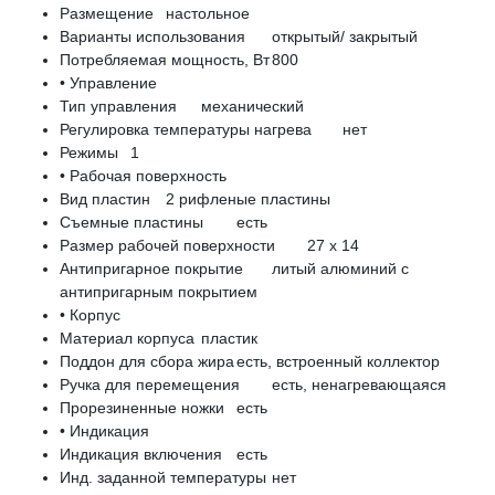
Размещение
настольное
Варианты использования
открытый/ закрытый
Потребляемая мощность, Вт
800
• Управление
Тип управления
механический
Регулировка температуры нагрева
нет
Режимы
1
• Рабочая поверхность
Вид пластин
2 рифленые пластины
Съемные пластины
есть
Размер рабочей поверхности
27 x 14
Антипригарное покрытие
литый алюминий с
антипригарным покрытием
• Корпус
Материал корпуса
пластик
Поддон для сбора жира
есть, встроенный коллектор
Ручка для перемещения
есть, ненагревающаяся
Прорезиненные ножки
есть
• Индикация
Индикация включения
есть
Инд. заданной температуры
нет