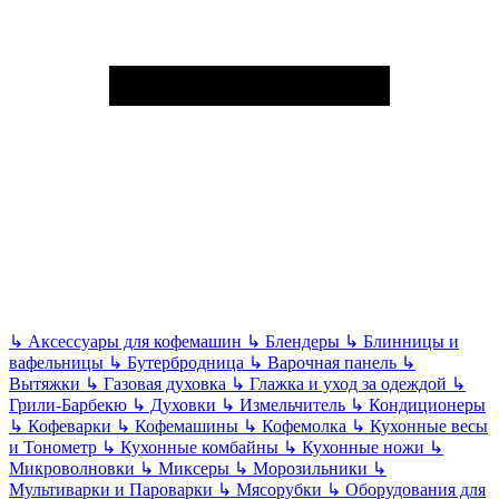
↳
Аксессуары для кофемашин
↳
Блендеры
↳
Блинницы и
вафельницы
↳
Бутербродница
↳
Варочная панель
↳
Вытяжки
↳
Газовая духовка
↳
Глажка и уход за одеждой
↳
Грили-Барбекю
↳
Духовки
↳
Измельчитель
↳
Кондиционеры
↳
Кофеварки
↳
Кофемашины
↳
Кофемолка
↳
Кухонные весы
и Тонометр
↳
Кухонные комбайны
↳
Кухонные ножи
↳
Микроволновки
↳
Миксеры
↳
Морозильники
↳
Мультиварки и Пароварки
↳
Мясорубки
↳
Оборудования для