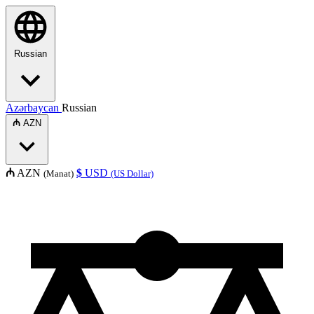
Russian
Azərbaycan
Russian
₼
AZN
₼
AZN
$
USD
(Manat)
(US Dollar)