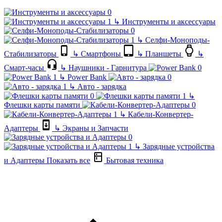
↳
Инструменты и аксессуары
↳
Селфи-Моноподы-
Стабилизаторы
↳
Смартфоны
↳
Планшеты
↳
Смарт-часы
↳
Наушники - Гарнитура
↳
Power Bank
↳
Авто - зарядка
↳
Флешки карты памяти
↳
Кабели-Конвертер-
Адаптеры
↳
Экраны и Запчасти
↳
Зарядные устройства
и Адаптеры
Показать все
Бытовая техника