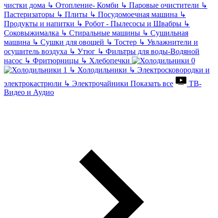
чистки дома
↳
Отопление- Комби
↳
Паровые очистители
↳
Пастеризаторы
↳
Плиты
↳
Посудомоечная машина
↳
Продукты и напитки
↳
Робот - Пылесосы и Швабры
↳
Соковыжималка
↳
Стиральные машины
↳
Сушильная
машина
↳
Сушки для овощей
↳
Тостер
↳
Увлажнители и
осушитель воздуха
↳
Утюг
↳
Фильтры для воды-Водяной
насос
↳
Фритюрницы
↳
Хлебопечки
↳
Холодильники
↳
Электросковородки и
электрокастрюли
↳
Электрочайники
Показать все
ТВ-
Видео и Аудио