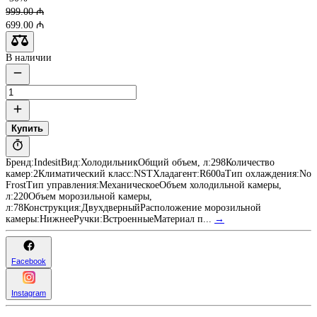
999.00 ₼
699.00 ₼
В наличии
Купить
Бренд:IndesitВид:ХолодильникОбщий объем, л:298Количество
камер:2Климатический класс:NSTХладагент:R600aТип охлаждения:No
FrostТип управления:МеханическоеОбъем холодильной камеры,
л:220Объем морозильной камеры,
л:78Конструкция:ДвухдверныйРасположение морозильной
камеры:НижнееРучки:ВстроенныеМатериал п...
→
Facebook
Instagram