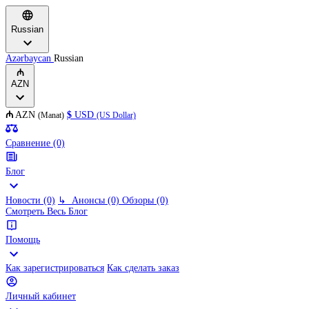
Russian
Azərbaycan
Russian
₼
AZN
₼
AZN
$
USD
(Manat)
(US Dollar)
Сравнение (0)
Блог
Новости (0)
↳
Анонсы (0)
Обзоры (0)
Смотреть Весь Блог
Помощь
Как зарегистрироваться
Как сделать заказ
Личный кабинет