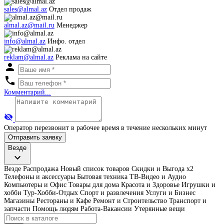
sales@almal.az
Отдел продаж
almal.az@mail.ru
Менеджер
info@almal.az
Инфо. отдел
reklam@almal.az
Реклама на сайте
Комментарий...
Оператор перезвонит в рабочее время в течение нескольких минут
Отправить заявку
Везде
Везде
Распродажа
Новый список товаров
Скидки и Выгода x2
Телефоны и аксессуары
Бытовая техника
ТВ-Видео и Аудио
Компьютеры и Офис
Товары для дома
Красота и Здоровье
Игрушки и
хобби
Тур-Хобби-Отдых
Спорт и развлечения
Услуги и Бизнес
Магазины
Рестораны и Кафе
Ремонт и Строительство
Транспорт и
запчасти
Помощь людям
Работа-Вакансии
Утерянные вещи