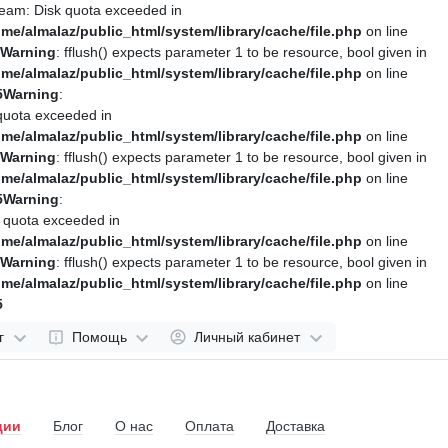
ream: Disk quota exceeded in
me/almalaz/public_html/system/library/cache/file.php
on line
Warning
: fflush() expects parameter 1 to be resource, bool given in
me/almalaz/public_html/system/library/cache/file.php
on line
5
Warning
:
quota exceeded in
me/almalaz/public_html/system/library/cache/file.php
on line
Warning
: fflush() expects parameter 1 to be resource, bool given in
me/almalaz/public_html/system/library/cache/file.php
on line
5
Warning
:
 quota exceeded in
me/almalaz/public_html/system/library/cache/file.php
on line
Warning
: fflush() expects parameter 1 to be resource, bool given in
me/almalaz/public_html/system/library/cache/file.php
on line
5
г
Помощь
Личный кабинет
ции
Блог
О нас
Оплата
Доставка