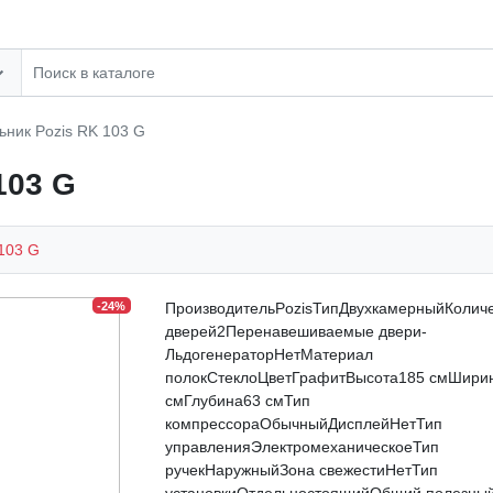
ник Pozis RK 103 G
103 G
 103 G
-24%
ПроизводительPozisТипДвухкамерныйКолич
дверей2Перенавешиваемые двери-
ЛьдогенераторНетМатериал
полокСтеклоЦветГрафитВысотa185 смШири
смГлубина63 смТип
компрессораОбычныйДисплейНетТип
управленияЭлектромеханическоеТип
ручекНаружныйЗона свежестиНетТип