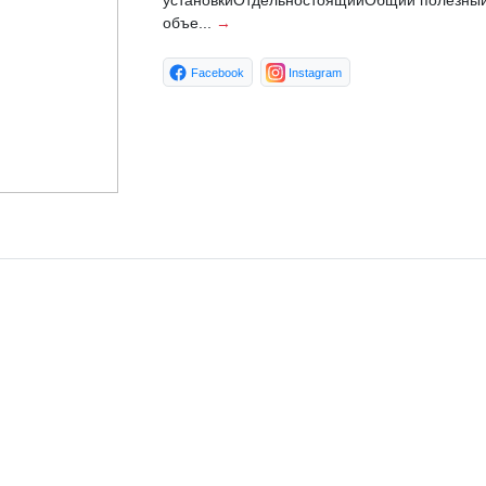
установкиОтдельностоящийОбщий полезны
объе...
→
Facebook
Instagram