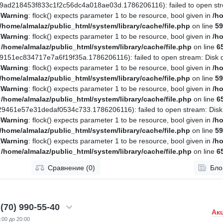
0.1.9ad218453f833c1f2c56dc4a018ae03d.1786206116): failed to open st
5
Warning
: flock() expects parameter 1 to be resource, bool given in
/ho
/home/almalaz/public_html/system/library/cache/file.php
on line
59
1
Warning
: flock() expects parameter 1 to be resource, bool given in
/ho
n
/home/almalaz/public_html/system/library/cache/file.php
on line
6
199151ec834717e7a6f19f35a.1786206116): failed to open stream: Disk 
5
Warning
: flock() expects parameter 1 to be resource, bool given in
/ho
/home/almalaz/public_html/system/library/cache/file.php
on line
59
1
Warning
: flock() expects parameter 1 to be resource, bool given in
/ho
n
/home/almalaz/public_html/system/library/cache/file.php
on line
6
5129461e57e31dedaf0534c733.1786206116): failed to open stream: Disk
5
Warning
: flock() expects parameter 1 to be resource, bool given in
/ho
/home/almalaz/public_html/system/library/cache/file.php
on line
59
1
Warning
: flock() expects parameter 1 to be resource, bool given in
/ho
n
/home/almalaz/public_html/system/library/cache/file.php
on line
6
Сравнение (0)
Бло
(70) 990-55-40
Ак
:00 до 20:00