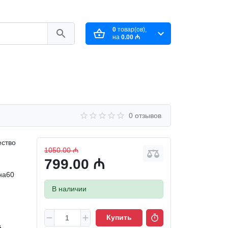
0
товар(ов),
на
0.00 ₼
0 отзывов
ество
1050.00 ₼
799.00 ₼
на60
В наличии
Купить