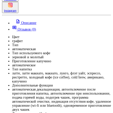
Instagram
Описание
Отзывов (0)
Цвет
графит
Тип
автоматическая
Тип используемого кофе
зерновой и молотый
Приготовление капучино
автоматическое
Тип напитка
латте, латте макиато, макиато, лунго, флэт уайт, эспрессо,
ристретто, холодный кофе (ice coffee), cold brew, американо,
капучино
Дополнительные функции
автоматическая декальцинация, автоотключение после
приготовления напитка, автоотключение при неиспользовании,
подача горячей воды, подогрев чашек, программа
автоматической очистки, индикация отсутствия кофе, удаленное
управление (wi-fi или bluetooth), одновременное приготовление
двух чашек