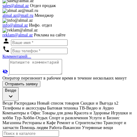
sales@almal.az
Отдел продаж
almal.az@mail.ru
Менеджер
info@almal.az
Инфо. отдел
reklam@almal.az
Реклама на сайте
Комментарий...
Оператор перезвонит в рабочее время в течение нескольких минут
Отправить заявку
Везде
Везде
Распродажа
Новый список товаров
Скидки и Выгода x2
Телефоны и аксессуары
Бытовая техника
ТВ-Видео и Аудио
Компьютеры и Офис
Товары для дома
Красота и Здоровье
Игрушки и
хобби
Тур-Хобби-Отдых
Спорт и развлечения
Услуги и Бизнес
Магазины
Рестораны и Кафе
Ремонт и Строительство
Транспорт и
запчасти
Помощь людям
Работа-Вакансии
Утерянные вещи