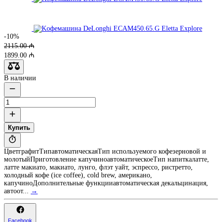
-10%
2115.00 ₼
1899.00 ₼
В наличии
Купить
ЦветграфитТипавтоматическаяТип используемого кофезерновой и
молотыйПриготовление капучиноавтоматическоеТип напиткалатте,
латте макиато, макиато, лунго, флэт уайт, эспрессо, ристретто,
холодный кофе (ice coffee), cold brew, американо,
капучиноДополнительные функцииавтоматическая декальцинация,
автоот...
→
Facebook