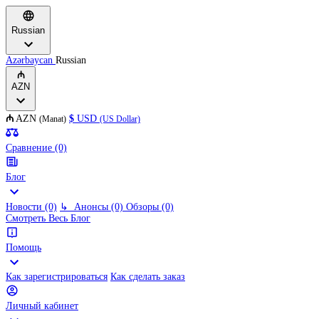
Russian
Azərbaycan
Russian
₼
AZN
₼
AZN
$
USD
(Manat)
(US Dollar)
Сравнение (0)
Блог
Новости (0)
↳
Анонсы (0)
Обзоры (0)
Смотреть Весь Блог
Помощь
Как зарегистрироваться
Как сделать заказ
Личный кабинет