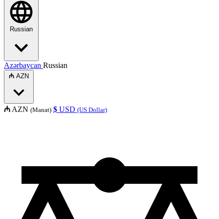
Russian
Azərbaycan
Russian
₼
AZN
₼
AZN
$
USD
(Manat)
(US Dollar)