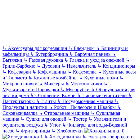
↳
Аксессуары для кофемашин
↳
Блендеры
↳
Блинницы и
вафельницы
↳
Бутербродница
↳
Варочная панель
↳
Вытяжки
↳
Газовая духовка
↳
Глажка и уход за одеждой
↳
Грили-Барбекю
↳
Духовки
↳
Измельчитель
↳
Кондиционеры
↳
Кофеварки
↳
Кофемашины
↳
Кофемолка
↳
Кухонные весы
и Тонометр
↳
Кухонные комбайны
↳
Кухонные ножи
↳
Микроволновки
↳
Миксеры
↳
Морозильники
↳
Мультиварки и Пароварки
↳
Мясорубки
↳
Оборудования для
чистки дома
↳
Отопление- Комби
↳
Паровые очистители
↳
Пастеризаторы
↳
Плиты
↳
Посудомоечная машина
↳
Продукты и напитки
↳
Робот - Пылесосы и Швабры
↳
Соковыжималка
↳
Стиральные машины
↳
Сушильная
машина
↳
Сушки для овощей
↳
Тостер
↳
Увлажнители и
осушитель воздуха
↳
Утюг
↳
Фильтры для воды-Водяной
насос
↳
Фритюрницы
↳
Хлебопечки
↳
Холодильники
↳
Электросковородки и