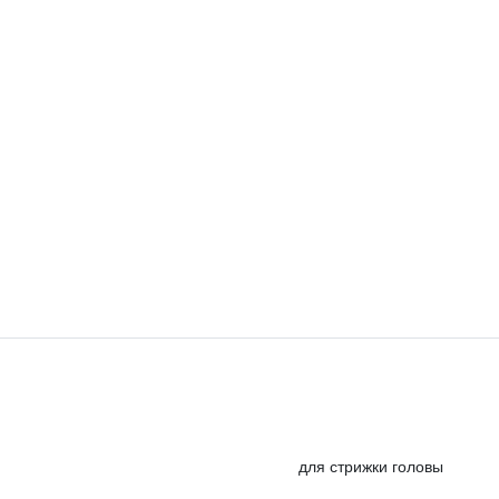
трижки бород
ижки головы