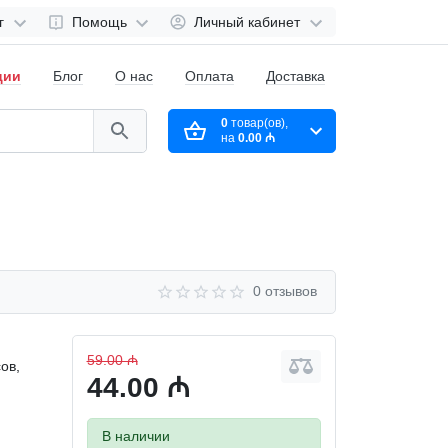
г
Помощь
Личный кабинет
ции
Блог
О нас
Оплата
Доставка
0
товар(ов),
на
0.00 ₼
0 отзывов
59.00 ₼
 усов,
44.00 ₼
В наличии