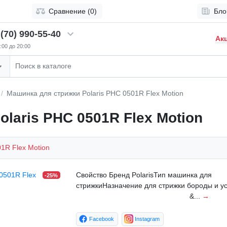
Сравнение (0)
Бло
(70) 990-55-40
Ак
:00 до 20:00
Машинка для стрижки Polaris PHC 0501R Flex Motion
laris PHC 0501R Flex Motion
1R Flex Motion
Свойство Бренд PolarisТип машинка для
-25%
стрижкиНазначение для стрижки бороды и
&...
→
Facebook
Instagram