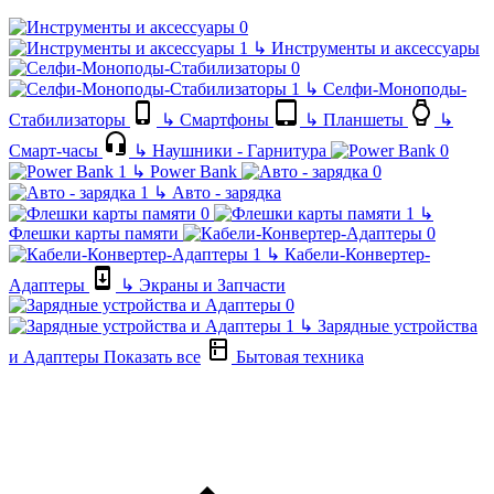
↳
Инструменты и аксессуары
↳
Селфи-Моноподы-
Стабилизаторы
↳
Смартфоны
↳
Планшеты
↳
Смарт-часы
↳
Наушники - Гарнитура
↳
Power Bank
↳
Авто - зарядка
↳
Флешки карты памяти
↳
Кабели-Конвертер-
Адаптеры
↳
Экраны и Запчасти
↳
Зарядные устройства
и Адаптеры
Показать все
Бытовая техника