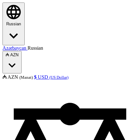
Russian
Azərbaycan
Russian
₼
AZN
₼
AZN
$
USD
(Manat)
(US Dollar)