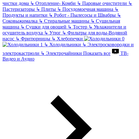
чистки дома
↳
Отопление- Комби
↳
Паровые очистители
↳
Пастеризаторы
↳
Плиты
↳
Посудомоечная машина
↳
Продукты и напитки
↳
Робот - Пылесосы и Швабры
↳
Соковыжималка
↳
Стиральные машины
↳
Сушильная
машина
↳
Сушки для овощей
↳
Тостер
↳
Увлажнители и
осушитель воздуха
↳
Утюг
↳
Фильтры для воды-Водяной
насос
↳
Фритюрницы
↳
Хлебопечки
↳
Холодильники
↳
Электросковородки и
электрокастрюли
↳
Электрочайники
Показать все
ТВ-
Видео и Аудио