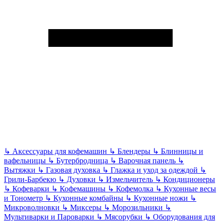
↳
Аксессуары для кофемашин
↳
Блендеры
↳
Блинницы и
вафельницы
↳
Бутербродница
↳
Варочная панель
↳
Вытяжки
↳
Газовая духовка
↳
Глажка и уход за одеждой
↳
Грили-Барбекю
↳
Духовки
↳
Измельчитель
↳
Кондиционеры
↳
Кофеварки
↳
Кофемашины
↳
Кофемолка
↳
Кухонные весы
и Тонометр
↳
Кухонные комбайны
↳
Кухонные ножи
↳
Микроволновки
↳
Миксеры
↳
Морозильники
↳
Мультиварки и Пароварки
↳
Мясорубки
↳
Оборудования для