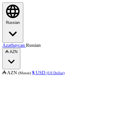
Russian
Azərbaycan
Russian
₼
AZN
₼
AZN
$
USD
(Manat)
(US Dollar)