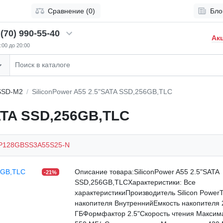
Сравнение (0)
Бло
(70) 990-55-40
Ак
:00 до 20:00
SSD-M2
SiliconPower A55 2.5"SATA SSD,256GB,TLC
SATA SSD,256GB,TLC
P128GBSS3A55S25-N
Описание товара:SiliconPower A55 2.5"SATA
-21%
SSD,256GB,TLCХарактеристики: Все
характеристикиПроизводитель Silicon Power
накопителя ВнутреннийЕмкость накопителя 
ГБФормфактор 2.5"Скорость чтения Максим