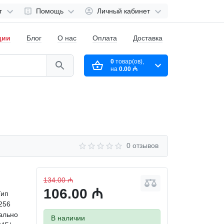
г
Помощь
Личный кабинет
ции
Блог
О нас
Оплата
Доставка
0
товар(ов),
на
0.00 ₼
0 отзывов
134.00 ₼
106.00 ₼
Тип
256
ально
В наличии