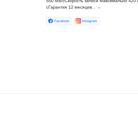
550 МБ/сСкорость записи Максимально 420 
сГарантия 12 месяцев...
→
Facebook
Instagram