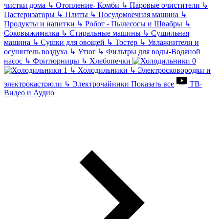
чистки дома
↳
Отопление- Комби
↳
Паровые очистители
↳
Пастеризаторы
↳
Плиты
↳
Посудомоечная машина
↳
Продукты и напитки
↳
Робот - Пылесосы и Швабры
↳
Соковыжималка
↳
Стиральные машины
↳
Сушильная
машина
↳
Сушки для овощей
↳
Тостер
↳
Увлажнители и
осушитель воздуха
↳
Утюг
↳
Фильтры для воды-Водяной
насос
↳
Фритюрницы
↳
Хлебопечки
↳
Холодильники
↳
Электросковородки и
электрокастрюли
↳
Электрочайники
Показать все
ТВ-
Видео и Аудио