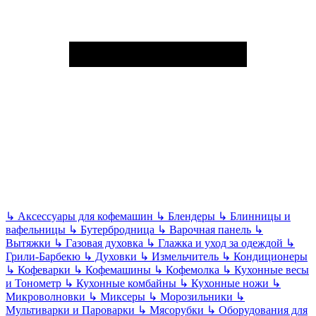
↳
Аксессуары для кофемашин
↳
Блендеры
↳
Блинницы и
вафельницы
↳
Бутербродница
↳
Варочная панель
↳
Вытяжки
↳
Газовая духовка
↳
Глажка и уход за одеждой
↳
Грили-Барбекю
↳
Духовки
↳
Измельчитель
↳
Кондиционеры
↳
Кофеварки
↳
Кофемашины
↳
Кофемолка
↳
Кухонные весы
и Тонометр
↳
Кухонные комбайны
↳
Кухонные ножи
↳
Микроволновки
↳
Миксеры
↳
Морозильники
↳
Мультиварки и Пароварки
↳
Мясорубки
↳
Оборудования для