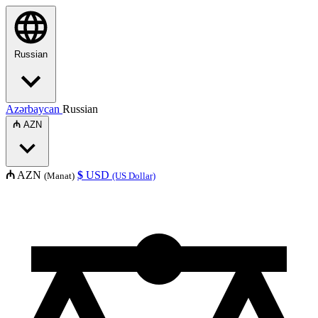
Russian
Azərbaycan
Russian
₼
AZN
₼
AZN
$
USD
(Manat)
(US Dollar)