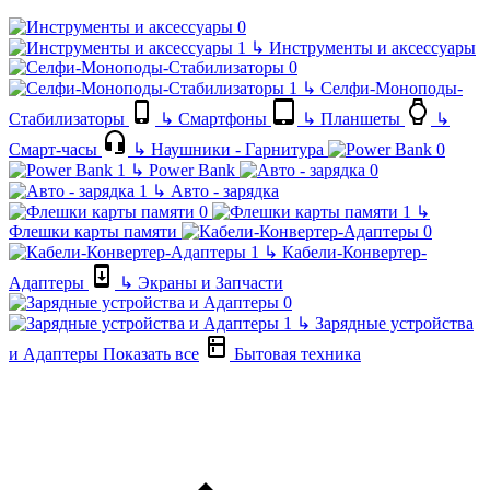
↳
Инструменты и аксессуары
↳
Селфи-Моноподы-
Стабилизаторы
↳
Смартфоны
↳
Планшеты
↳
Смарт-часы
↳
Наушники - Гарнитура
↳
Power Bank
↳
Авто - зарядка
↳
Флешки карты памяти
↳
Кабели-Конвертер-
Адаптеры
↳
Экраны и Запчасти
↳
Зарядные устройства
и Адаптеры
Показать все
Бытовая техника