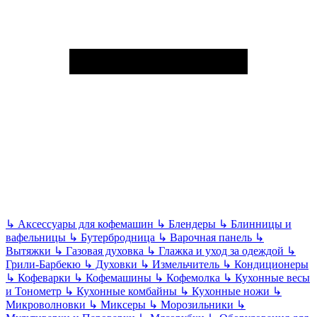
↳
Аксессуары для кофемашин
↳
Блендеры
↳
Блинницы и
вафельницы
↳
Бутербродница
↳
Варочная панель
↳
Вытяжки
↳
Газовая духовка
↳
Глажка и уход за одеждой
↳
Грили-Барбекю
↳
Духовки
↳
Измельчитель
↳
Кондиционеры
↳
Кофеварки
↳
Кофемашины
↳
Кофемолка
↳
Кухонные весы
и Тонометр
↳
Кухонные комбайны
↳
Кухонные ножи
↳
Микроволновки
↳
Миксеры
↳
Морозильники
↳