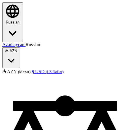
Russian
Azərbaycan
Russian
₼
AZN
₼
AZN
$
USD
(Manat)
(US Dollar)