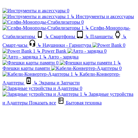
↳
Инструменты и аксессуары
↳
Селфи-Моноподы-
Стабилизаторы
↳
Смартфоны
↳
Планшеты
↳
Смарт-часы
↳
Наушники - Гарнитура
↳
Power Bank
↳
Авто - зарядка
↳
Флешки карты памяти
↳
Кабели-Конвертер-
Адаптеры
↳
Экраны и Запчасти
↳
Зарядные устройства
и Адаптеры
Показать все
Бытовая техника