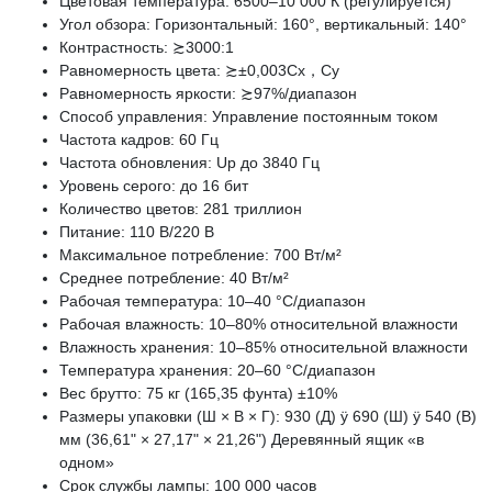
Цветовая температура: 6500–10 000 К (регулируется)
Угол обзора: Горизонтальный: 160°, вертикальный: 140°
Контрастность: ≿3000:1
Равномерность цвета: ≿±0,003Cx，Cy
Равномерность яркости: ≿97%/диапазон
Способ управления: Управление постоянным током
Частота кадров: 60 Гц
Частота обновления: Up до 3840 Гц
Уровень серого: до 16 бит
Количество цветов: 281 триллион
Питание: 110 В/220 В
Максимальное потребление: 700 Вт/м²
Среднее потребление: 40 Вт/м²
Рабочая температура: 10–40 °C/диапазон
Рабочая влажность: 10–80% относительной влажности
Влажность хранения: 10–85% относительной влажности
Температура хранения: 20–60 °C/диапазон
Вес брутто: 75 кг (165,35 фунта) ±10%
Размеры упаковки (Ш × В × Г): 930 (Д) ÿ 690 (Ш) ÿ 540 ​​(В)
мм (36,61" × 27,17" × 21,26") Деревянный ящик «в
одном»
Срок службы лампы: 100 000 часов