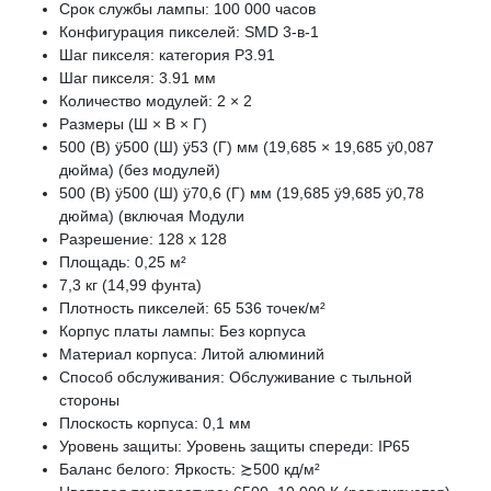
Срок службы лампы: 100 000 часов
Конфигурация пикселей: SMD 3-в-1
Шаг пикселя: категория P3.91
Шаг пикселя: 3.91 мм
Количество модулей: 2 × 2
Размеры (Ш × В × Г)
500 (В) ÿ500 (Ш) ÿ53 (Г) мм (19,685 × 19,685 ÿ0,087
дюйма) (без модулей)
500 (В) ÿ500 (Ш) ÿ70,6 (Г) мм (19,685 ÿ9,685 ÿ0,78
дюйма) (включая Модули
Разрешение: 128 x 128
Площадь: 0,25 м²
7,3 кг (14,99 фунта)
Плотность пикселей: 65 536 точек/м²
Корпус платы лампы: Без корпуса
Материал корпуса: Литой алюминий
Способ обслуживания: Обслуживание с тыльной
стороны
Плоскость корпуса: 0,1 мм
Уровень защиты: Уровень защиты спереди: IP65
Баланс белого: Яркость: ≿500 кд/м²