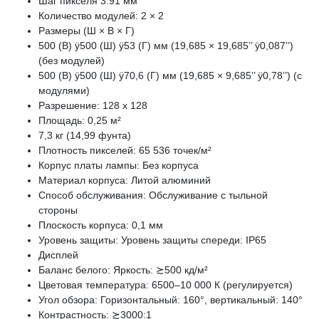
Шаг пикселя 3.91 мм
Количество модулей: 2 × 2
Размеры (Ш × В × Г)
500 (В) ÿ500 (Ш) ÿ53 (Г) мм (19,685 × 19,685’’ ÿ0,087’’)
(без модулей)
500 (В) ÿ500 (Ш) ÿ70,6 (Г) мм (19,685 × 9,685’’ ÿ0,78’’) (с
модулями)
Разрешение: 128 x 128
Площадь: 0,25 м²
7,3 кг (14,99 фунта)
Плотность пикселей: 65 536 точек/м²
Корпус платы лампы: Без корпуса
Материал корпуса: Литой алюминий
Способ обслуживания: Обслуживание с тыльной
стороны
Плоскость корпуса: 0,1 мм
Уровень защиты: Уровень защиты спереди: IP65
Дисплей
Баланс белого: Яркость: ≿500 кд/м²
Цветовая температура: 6500–10 000 К (регулируется)
Угол обзора: Горизонтальный: 160°, вертикальный: 140°
Контрастность: ≿3000:1