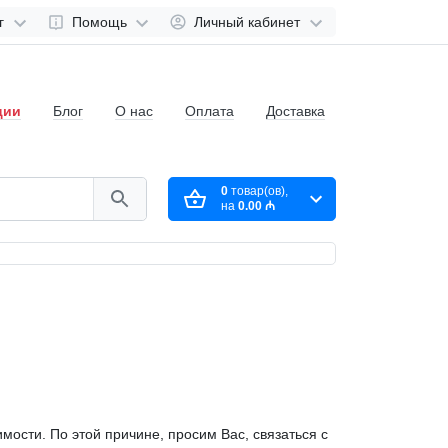
г
Помощь
Личный кабинет
ции
Блог
О нас
Оплата
Доставка
0
товар(ов),
на
0.00 ₼
ости. По этой причине, просим Вас, связаться с