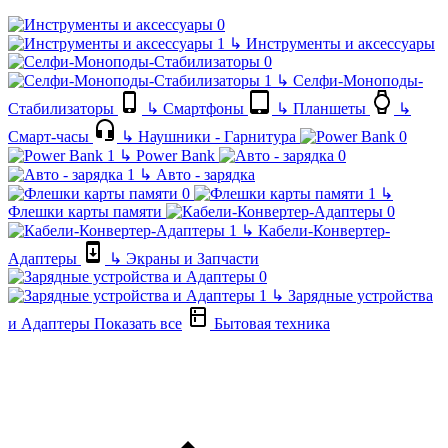
↳
Инструменты и аксессуары
↳
Селфи-Моноподы-
Стабилизаторы
↳
Смартфоны
↳
Планшеты
↳
Смарт-часы
↳
Наушники - Гарнитура
↳
Power Bank
↳
Авто - зарядка
↳
Флешки карты памяти
↳
Кабели-Конвертер-
Адаптеры
↳
Экраны и Запчасти
↳
Зарядные устройства
и Адаптеры
Показать все
Бытовая техника