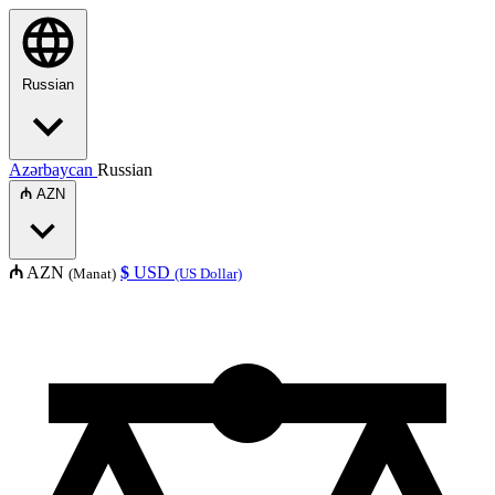
Russian
Azərbaycan
Russian
₼
AZN
₼
AZN
$
USD
(Manat)
(US Dollar)