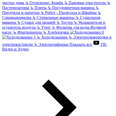
чистки дома
↳
Отопление- Комби
↳
Паровые очистители
↳
Пастеризаторы
↳
Плиты
↳
Посудомоечная машина
↳
Продукты и напитки
↳
Робот - Пылесосы и Швабры
↳
Соковыжималка
↳
Стиральные машины
↳
Сушильная
машина
↳
Сушки для овощей
↳
Тостер
↳
Увлажнители и
осушитель воздуха
↳
Утюг
↳
Фильтры для воды-Водяной
насос
↳
Фритюрницы
↳
Хлебопечки
↳
Холодильники
↳
Электросковородки и
электрокастрюли
↳
Электрочайники
Показать все
ТВ-
Видео и Аудио