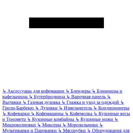
↳
Аксессуары для кофемашин
↳
Блендеры
↳
Блинницы и
вафельницы
↳
Бутербродница
↳
Варочная панель
↳
Вытяжки
↳
Газовая духовка
↳
Глажка и уход за одеждой
↳
Грили-Барбекю
↳
Духовки
↳
Измельчитель
↳
Кондиционеры
↳
Кофеварки
↳
Кофемашины
↳
Кофемолка
↳
Кухонные весы
и Тонометр
↳
Кухонные комбайны
↳
Кухонные ножи
↳
Микроволновки
↳
Миксеры
↳
Морозильники
↳
Мультиварки и Пароварки
↳
Мясорубки
↳
Оборудования для