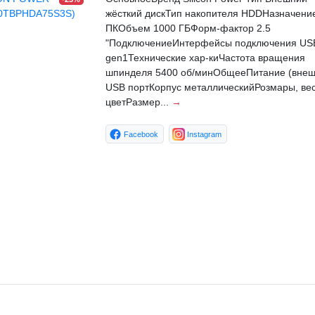
жёсткий дискТип накопителя HDDНазначени
ПКОбъем 1000 ГБФорм-фактор 2.5
"ПодключениеИнтерфейсы подключения USB
gen1Технические хар-киЧастота вращения
шпинделя 5400 об/минОбщееПитание (внеш
USB портКорпус металлическийРозмары, вес
цветРазмер...
→
Facebook
Instagram