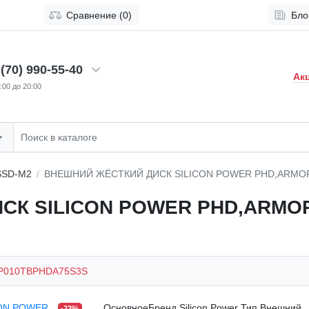
Сравнение (0)
Бло
(70) 990-55-40
Ак
:00 до 20:00
SSD-M2
ВНЕШНИЙ ЖЁСТКИЙ ДИСК SILICON POWER PHD,ARMOR
К SILICON POWER PHD,ARMOR A
P010TBPHDA75S3S
ОсновноеБренд Silicon Power Тип Внешний
-23%