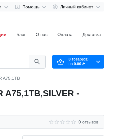
г
Помощь
Личный кабинет
ции
Блог
О нас
Оплата
Доставка
0
товар(ов),
на
0.00 ₼
 A75,1TB
75,1TB,SILVER -
0 отзывов