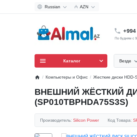
Russian
₼
AZN
+994 
По будням с 9
Каталог
Везде
Компьютеры и Офис
Жесткие диски HDD-
ВНЕШНИЙ ЖЁСТКИЙ ДИС
(SP010TBPHDA75S3S)
Производитель:
Silicon Power
Код Товара:
S