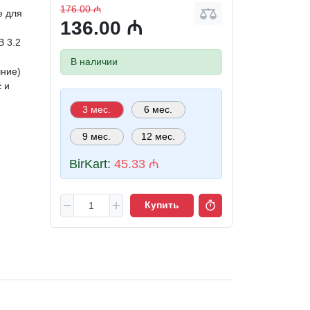
176.00 ₼
е для
136.00 ₼
 3.2
В наличии
ние)
 и
3 мес.
6 мес.
9 мес.
12 мес.
BirKart:
45.33 ₼
Купить