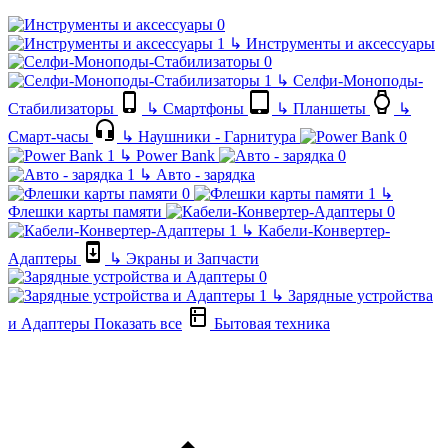
↳
Инструменты и аксессуары
↳
Селфи-Моноподы-
Стабилизаторы
↳
Смартфоны
↳
Планшеты
↳
Смарт-часы
↳
Наушники - Гарнитура
↳
Power Bank
↳
Авто - зарядка
↳
Флешки карты памяти
↳
Кабели-Конвертер-
Адаптеры
↳
Экраны и Запчасти
↳
Зарядные устройства
и Адаптеры
Показать все
Бытовая техника