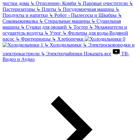
чистки дома
↳
Отопление- Комби
↳
Паровые очистители
↳
Пастеризаторы
↳
Плиты
↳
Посудомоечная машина
↳
Продукты и напитки
↳
Робот - Пылесосы и Швабры
↳
Соковыжималка
↳
Стиральные машины
↳
Сушильная
машина
↳
Сушки для овощей
↳
Тостер
↳
Увлажнители и
осушитель воздуха
↳
Утюг
↳
Фильтры для воды-Водяной
насос
↳
Фритюрницы
↳
Хлебопечки
↳
Холодильники
↳
Электросковородки и
электрокастрюли
↳
Электрочайники
Показать все
ТВ-
Видео и Аудио