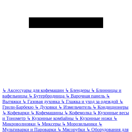
↳
Аксессуары для кофемашин
↳
Блендеры
↳
Блинницы и
вафельницы
↳
Бутербродница
↳
Варочная панель
↳
Вытяжки
↳
Газовая духовка
↳
Глажка и уход за одеждой
↳
Грили-Барбекю
↳
Духовки
↳
Измельчитель
↳
Кондиционеры
↳
Кофеварки
↳
Кофемашины
↳
Кофемолка
↳
Кухонные весы
и Тонометр
↳
Кухонные комбайны
↳
Кухонные ножи
↳
Микроволновки
↳
Миксеры
↳
Морозильники
↳
Мультиварки и Пароварки
↳
Мясорубки
↳
Оборудования для