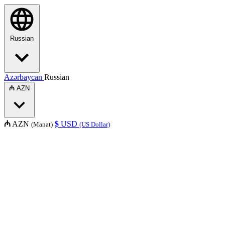
Russian
Azərbaycan
Russian
₼
AZN
₼
AZN
$
USD
(Manat)
(US Dollar)