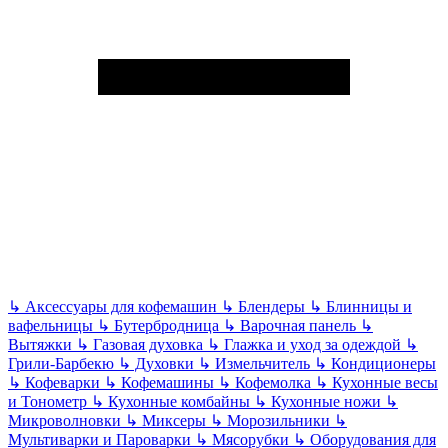
↳
Аксессуары для кофемашин
↳
Блендеры
↳
Блинницы и
вафельницы
↳
Бутербродница
↳
Варочная панель
↳
Вытяжки
↳
Газовая духовка
↳
Глажка и уход за одеждой
↳
Грили-Барбекю
↳
Духовки
↳
Измельчитель
↳
Кондиционеры
↳
Кофеварки
↳
Кофемашины
↳
Кофемолка
↳
Кухонные весы
и Тонометр
↳
Кухонные комбайны
↳
Кухонные ножи
↳
Микроволновки
↳
Миксеры
↳
Морозильники
↳
Мультиварки и Пароварки
↳
Мясорубки
↳
Оборудования для