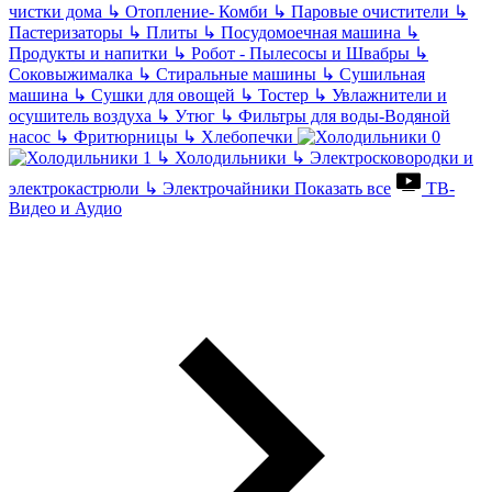
чистки дома
↳
Отопление- Комби
↳
Паровые очистители
↳
Пастеризаторы
↳
Плиты
↳
Посудомоечная машина
↳
Продукты и напитки
↳
Робот - Пылесосы и Швабры
↳
Соковыжималка
↳
Стиральные машины
↳
Сушильная
машина
↳
Сушки для овощей
↳
Тостер
↳
Увлажнители и
осушитель воздуха
↳
Утюг
↳
Фильтры для воды-Водяной
насос
↳
Фритюрницы
↳
Хлебопечки
↳
Холодильники
↳
Электросковородки и
электрокастрюли
↳
Электрочайники
Показать все
ТВ-
Видео и Аудио