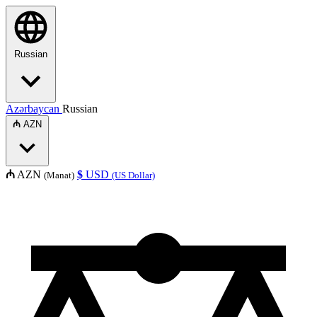
Russian
Azərbaycan
Russian
₼
AZN
₼
AZN
$
USD
(Manat)
(US Dollar)