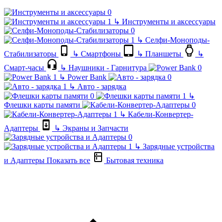
↳
Инструменты и аксессуары
↳
Селфи-Моноподы-
Стабилизаторы
↳
Смартфоны
↳
Планшеты
↳
Смарт-часы
↳
Наушники - Гарнитура
↳
Power Bank
↳
Авто - зарядка
↳
Флешки карты памяти
↳
Кабели-Конвертер-
Адаптеры
↳
Экраны и Запчасти
↳
Зарядные устройства
и Адаптеры
Показать все
Бытовая техника