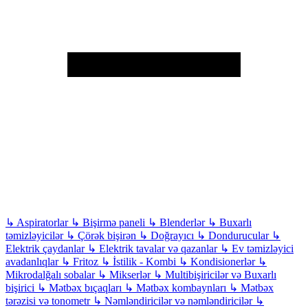
↳
Aspiratorlar
↳
Bişirmə paneli
↳
Blenderlər
↳
Buxarlı
təmizləyicilər
↳
Çörək bişirən
↳
Doğrayıcı
↳
Dondurucular
↳
Elektrik çaydanlar
↳
Elektrik tavalar və qazanlar
↳
Ev təmizləyici
avadanlıqlar
↳
Fritoz
↳
İstilik - Kombi
↳
Kondisionerlər
↳
Mikrodalğalı sobalar
↳
Mikserlər
↳
Multibişiricilər və Buxarlı
bişirici
↳
Mətbəx bıçaqları
↳
Mətbəx kombaynları
↳
Mətbəx
tərəzisi və tonometr
↳
Nəmləndiricilər və nəmləndiricilər
↳