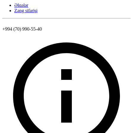
Əlqələr
Zəng sifarişi
+994 (70) 990-55-40