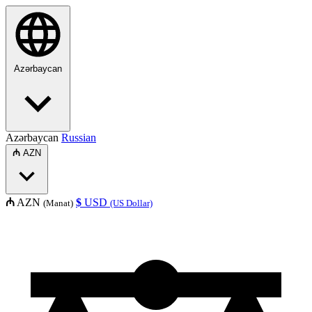
Azərbaycan
Azərbaycan
Russian
₼
AZN
₼
AZN
$
USD
(Manat)
(US Dollar)