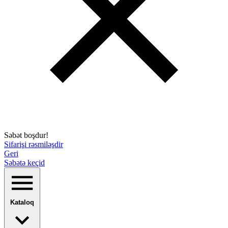
Səbət boşdur!
Sifarişi rəsmiləşdir
Geri
Səbətə keçid
Kataloq