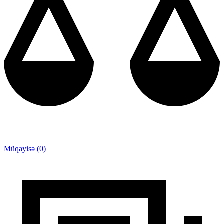
Müqayisə (0)