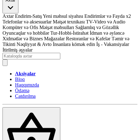
Axtar
Axtar
Endirim-Satış
Yeni məhsul siyahısı
Endirimlər və Fayda x2
Telefonlar və aksesuarlar
Məişət texnikası
TV-Video və Audio
Kompüter və Ofis
Məişət məhsulları
Sağlamlıq və Gözəllik
Oyuncaqlar və hobbilər
Tur-Hobbi-İstirahət
İdman və əyləncə
Xidmətlər və Biznes
Mağazalar
Restoranlar və Kafelər
Təmir və
Tikinti
Nəqliyyat & Avto
İnsanlara kömək edin
İş - Vakansiyalar
İtirilmiş əşyalar
Aksiyalar
Bloq
Haqqımızda
Ödəmə
Çatdırılma