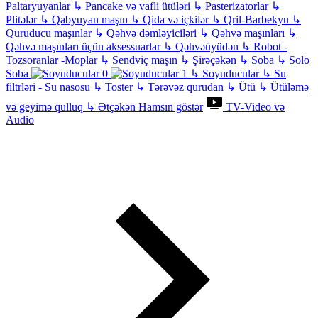
Paltaryuyanlar
↳
Pancake və vafli ütüləri
↳
Pasterizatorlar
↳
Plitələr
↳
Qabyuyan maşın
↳
Qida və içkilər
↳
Qril-Barbekyu
↳
Quruducu maşınlar
↳
Qəhvə dəmləyiciləri
↳
Qəhvə maşınları
↳
Qəhvə maşınları üçün aksessuarlar
↳
Qəhvəüyüdən
↳
Robot -
Tozsoranlar -Moplar
↳
Sendviç maşın
↳
Şirəçəkən
↳
Soba
↳
Solo
Soba
↳
Soyuducular
↳
Su
filtrləri - Su nasosu
↳
Toster
↳
Tərəvəz qurudan
↳
Ütü
↳
Ütüləmə
və geyimə qulluq
↳
Ətçəkən
Hamsın göstər
TV-Video və
Audio