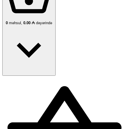
0
məhsul,
0.00 ₼
dəyərində