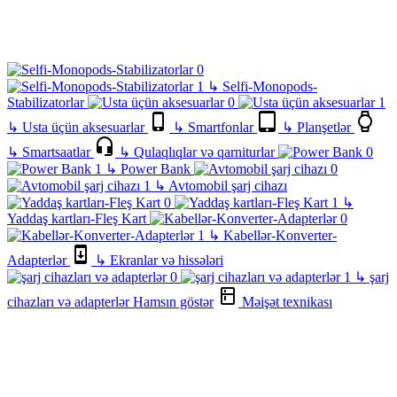
↳
Selfi-Monopods-
Stabilizatorlar
↳
Usta üçün aksesuarlar
↳
Smartfonlar
↳
Planşetlər
↳
Smartsaatlar
↳
Qulaqlıqlar və qarniturlar
↳
Power Bank
↳
Avtomobil şarj cihazı
↳
Yaddaş kartları-Fleş Kart
↳
Kabellər-Konverter-
Adapterlər
↳
Ekranlar və hissələri
↳
şarj
cihazları və adapterlər
Hamsın göstər
Məişət texnikası