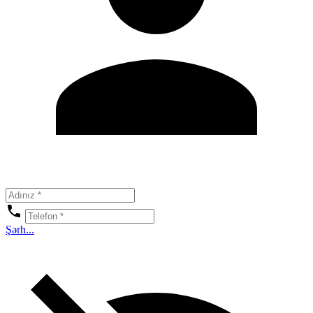
Şərh...