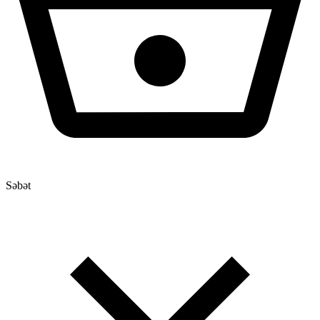
Səbət