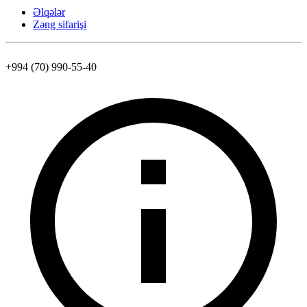
Əlqələr
Zəng sifarişi
+994 (70) 990-55-40