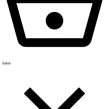
Səbət