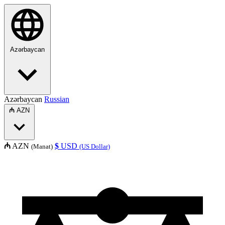
Azərbaycan
Azərbaycan
Russian
₼
AZN
₼
AZN
$
USD
(Manat)
(US Dollar)