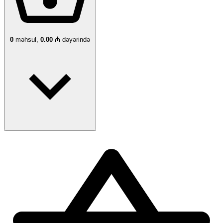
0
məhsul,
0.00 ₼
dəyərində