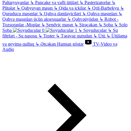
Paltaryuyanlar
↳
Pancake və vafli ütüləri
↳
Pasterizatorlar
↳
Plitələr
↳
Qabyuyan maşın
↳
Qida və içkilər
↳
Qril-Barbekyu
↳
Quruducu maşınlar
↳
Qəhvə dəmləyiciləri
↳
Qəhvə maşınları
↳
Qəhvə maşınları üçün aksessuarlar
↳
Qəhvəüyüdən
↳
Robot -
Tozsoranlar -Moplar
↳
Sendviç maşın
↳
Şirəçəkən
↳
Soba
↳
Solo
Soba
↳
Soyuducular
↳
Su
filtrləri - Su nasosu
↳
Toster
↳
Tərəvəz qurudan
↳
Ütü
↳
Ütüləmə
və geyimə qulluq
↳
Ətçəkən
Hamsın göstər
TV-Video və
Audio