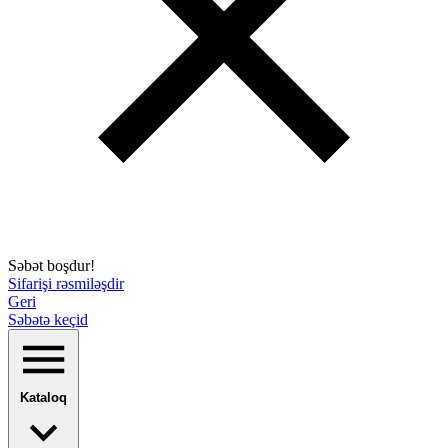
Səbət boşdur!
Sifarişi rəsmiləşdir
Geri
Səbətə keçid
Kataloq