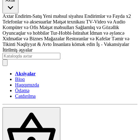
Axtar
Axtar
Endirim-Satış
Yeni məhsul siyahısı
Endirimlər və Fayda x2
Telefonlar və aksesuarlar
Məişət texnikası
TV-Video və Audio
Kompüter və Ofis
Məişət məhsulları
Sağlamlıq və Gözəllik
Oyuncaqlar və hobbilər
Tur-Hobbi-İstirahət
İdman və əyləncə
Xidmətlər və Biznes
Mağazalar
Restoranlar və Kafelər
Təmir və
Tikinti
Nəqliyyat & Avto
İnsanlara kömək edin
İş - Vakansiyalar
İtirilmiş əşyalar
Aksiyalar
Bloq
Haqqımızda
Ödəmə
Çatdırılma