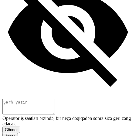
Operator iş saatları ərzində, bir neçə dəqiqədən sonra sizə geri zəng
edəcək
Göndər