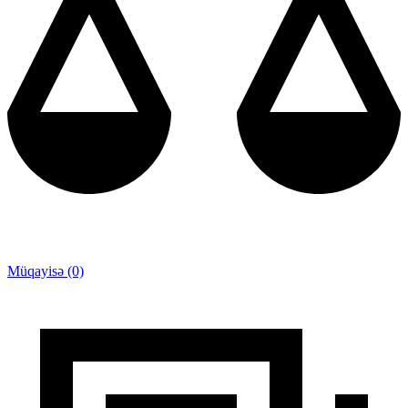
Müqayisə (0)