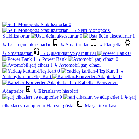
↳
Selfi-Monopods-
Stabilizatorlar
↳
Usta üçün aksesuarlar
↳
Smartfonlar
↳
Planşetlər
↳
Smartsaatlar
↳
Qulaqlıqlar və qarniturlar
↳
Power Bank
↳
Avtomobil şarj cihazı
↳
Yaddaş kartları-Fleş Kart
↳
Kabellər-Konverter-
Adapterlər
↳
Ekranlar və hissələri
↳
şarj
cihazları və adapterlər
Hamsın göstər
Məişət texnikası