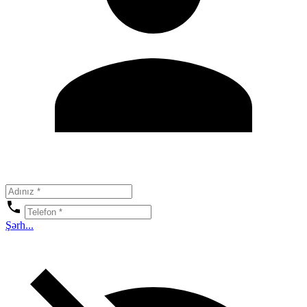
Şərh...