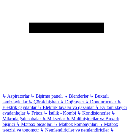
↳
Aspiratorlar
↳
Bişirmə paneli
↳
Blenderlər
↳
Buxarlı
təmizləyicilər
↳
Çörək bişirən
↳
Doğrayıcı
↳
Dondurucular
↳
Elektrik çaydanlar
↳
Elektrik tavalar və qazanlar
↳
Ev təmizləyici
avadanlıqlar
↳
Fritoz
↳
İstilik - Kombi
↳
Kondisionerlər
↳
Mikrodalğalı sobalar
↳
Mikserlər
↳
Multibişiricilər və Buxarlı
bişirici
↳
Mətbəx bıçaqları
↳
Mətbəx kombaynları
↳
Mətbəx
tərəzisi və tonometr
↳
Nəmləndiricilər və nəmləndiricilər
↳