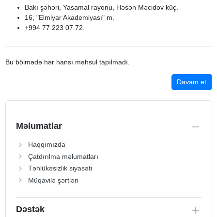
Bakı şəhəri, Yasamal rayonu, Həsən Məcidov küç.
16, "Elmlyar Akademiyası" m.
+994 77 223 07 72.
Bu bölmədə hər hansı məhsul tapılmadı.
Davam et
Məlumatlar
Haqqımızda
Çatdırılma məlumatları
Təhlükəsizlik siyasəti
Müqavilə şərtləri
Dəstək