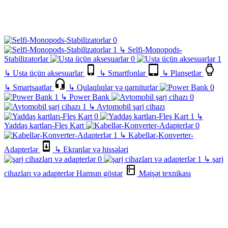
↳
Selfi-Monopods-
Stabilizatorlar
↳
Usta üçün aksesuarlar
↳
Smartfonlar
↳
Planşetlər
↳
Smartsaatlar
↳
Qulaqlıqlar və qarniturlar
↳
Power Bank
↳
Avtomobil şarj cihazı
↳
Yaddaş kartları-Fleş Kart
↳
Kabellər-Konverter-
Adapterlər
↳
Ekranlar və hissələri
↳
şarj
cihazları və adapterlər
Hamsın göstər
Məişət texnikası