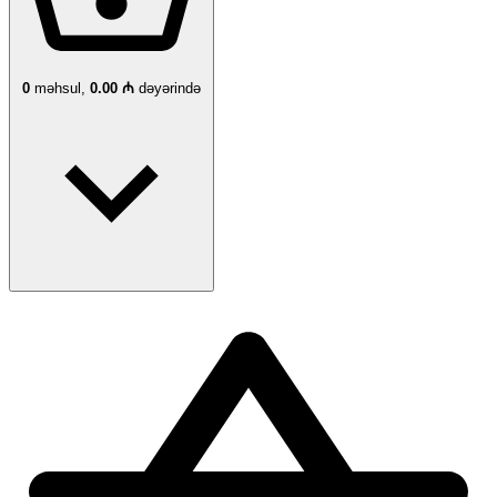
0
məhsul,
0.00 ₼
dəyərində