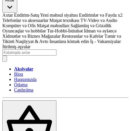
Axtar
Axtar
Endirim-Satış
Yeni məhsul siyahısı
Endirimlər və Fayda x2
Telefonlar və aksesuarlar
Məişət texnikası
TV-Video və Audio
Kompüter və Ofis
Məişət məhsulları
Sağlamlıq və Gözəllik
Oyuncaqlar və hobbilər
Tur-Hobbi-İstirahət
İdman və əyləncə
Xidmətlər və Biznes
Mağazalar
Restoranlar və Kafelər
Təmir və
Tikinti
Nəqliyyat & Avto
İnsanlara kömək edin
İş - Vakansiyalar
İtirilmiş əşyalar
Aksiyalar
Bloq
Haqqımızda
Ödəmə
Çatdırılma