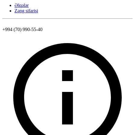
Əlqələr
Zəng sifarişi
+994 (70) 990-55-40