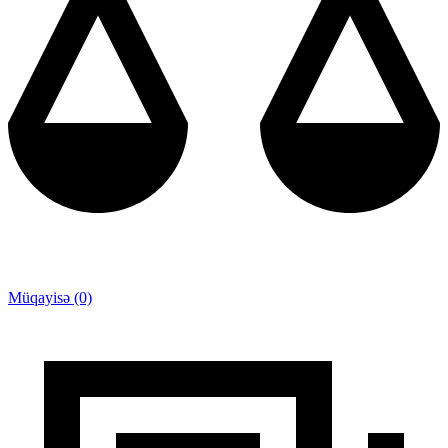
Müqayisə (0)