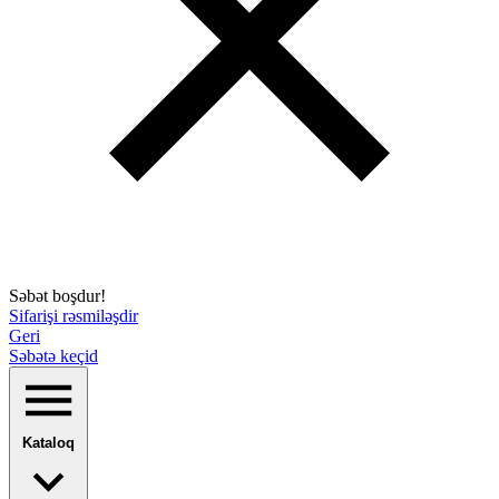
Səbət boşdur!
Sifarişi rəsmiləşdir
Geri
Səbətə keçid
Kataloq