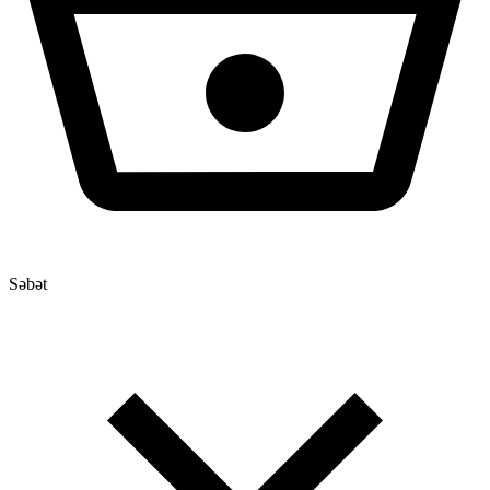
Səbət