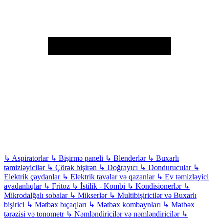
↳
Aspiratorlar
↳
Bişirmə paneli
↳
Blenderlər
↳
Buxarlı
təmizləyicilər
↳
Çörək bişirən
↳
Doğrayıcı
↳
Dondurucular
↳
Elektrik çaydanlar
↳
Elektrik tavalar və qazanlar
↳
Ev təmizləyici
avadanlıqlar
↳
Fritoz
↳
İstilik - Kombi
↳
Kondisionerlər
↳
Mikrodalğalı sobalar
↳
Mikserlər
↳
Multibişiricilər və Buxarlı
bişirici
↳
Mətbəx bıçaqları
↳
Mətbəx kombaynları
↳
Mətbəx
tərəzisi və tonometr
↳
Nəmləndiricilər və nəmləndiricilər
↳