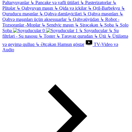
Paltaryuyanlar
↳
Pancake və vafli ütüləri
↳
Pasterizatorlar
↳
Plitələr
↳
Qabyuyan maşın
↳
Qida və içkilər
↳
Qril-Barbekyu
↳
Quruducu maşınlar
↳
Qəhvə dəmləyiciləri
↳
Qəhvə maşınları
↳
Qəhvə maşınları üçün aksessuarlar
↳
Qəhvəüyüdən
↳
Robot -
Tozsoranlar -Moplar
↳
Sendviç maşın
↳
Şirəçəkən
↳
Soba
↳
Solo
Soba
↳
Soyuducular
↳
Su
filtrləri - Su nasosu
↳
Toster
↳
Tərəvəz qurudan
↳
Ütü
↳
Ütüləmə
və geyimə qulluq
↳
Ətçəkən
Hamsın göstər
TV-Video və
Audio