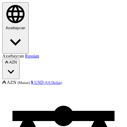
Azərbaycan
Azərbaycan
Russian
₼
AZN
₼
AZN
$
USD
(Manat)
(US Dollar)