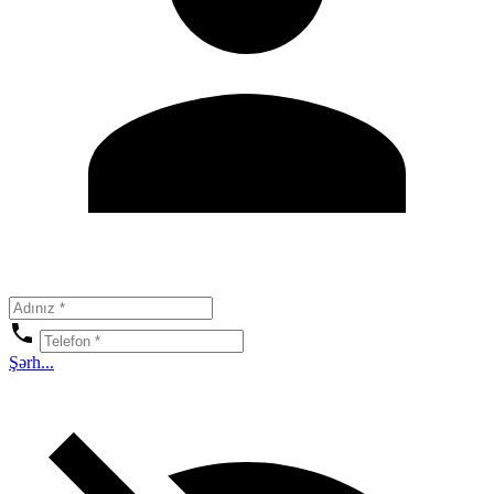
Şərh...