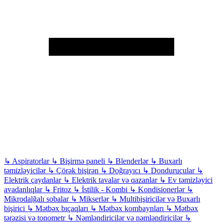
↳
Aspiratorlar
↳
Bişirmə paneli
↳
Blenderlər
↳
Buxarlı
təmizləyicilər
↳
Çörək bişirən
↳
Doğrayıcı
↳
Dondurucular
↳
Elektrik çaydanlar
↳
Elektrik tavalar və qazanlar
↳
Ev təmizləyici
avadanlıqlar
↳
Fritoz
↳
İstilik - Kombi
↳
Kondisionerlər
↳
Mikrodalğalı sobalar
↳
Mikserlər
↳
Multibişiricilər və Buxarlı
bişirici
↳
Mətbəx bıçaqları
↳
Mətbəx kombaynları
↳
Mətbəx
tərəzisi və tonometr
↳
Nəmləndiricilər və nəmləndiricilər
↳