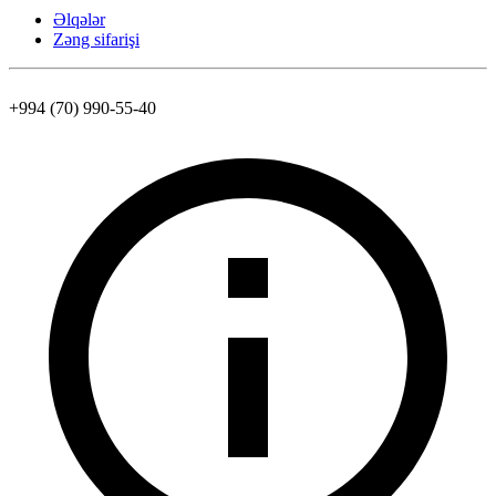
Əlqələr
Zəng sifarişi
+994 (70) 990-55-40