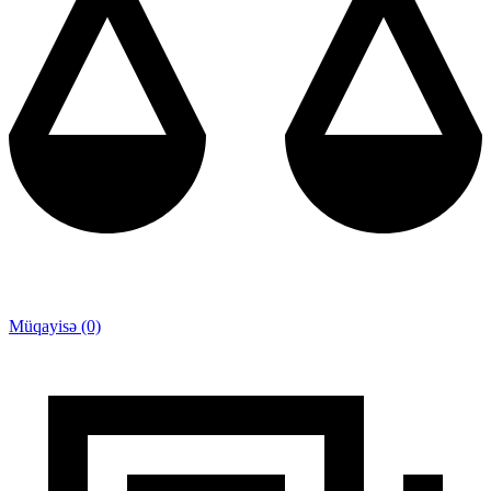
Müqayisə (0)