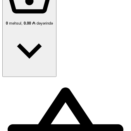
0
məhsul,
0.00 ₼
dəyərində