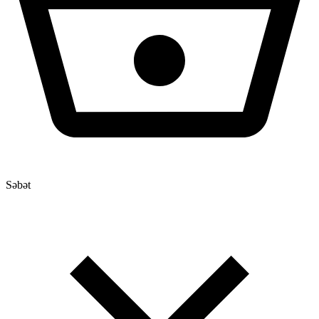
Səbət