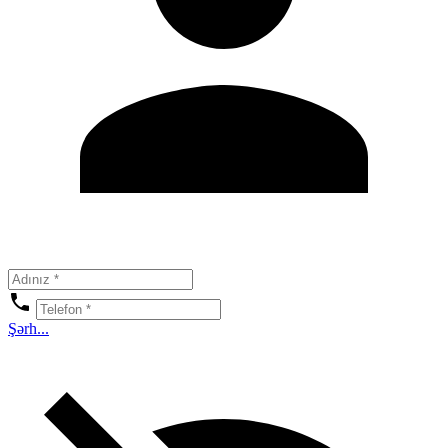
Şərh...