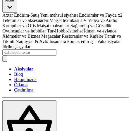
Axtar
Axtar
Endirim-Satış
Yeni məhsul siyahısı
Endirimlər və Fayda x2
Telefonlar və aksesuarlar
Məişət texnikası
TV-Video və Audio
Kompüter və Ofis
Məişət məhsulları
Sağlamlıq və Gözəllik
Oyuncaqlar və hobbilər
Tur-Hobbi-İstirahət
İdman və əyləncə
Xidmətlər və Biznes
Mağazalar
Restoranlar və Kafelər
Təmir və
Tikinti
Nəqliyyat & Avto
İnsanlara kömək edin
İş - Vakansiyalar
İtirilmiş əşyalar
Aksiyalar
Bloq
Haqqımızda
Ödəmə
Çatdırılma