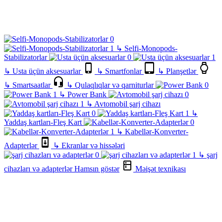
↳
Selfi-Monopods-
Stabilizatorlar
↳
Usta üçün aksesuarlar
↳
Smartfonlar
↳
Planşetlər
↳
Smartsaatlar
↳
Qulaqlıqlar və qarniturlar
↳
Power Bank
↳
Avtomobil şarj cihazı
↳
Yaddaş kartları-Fleş Kart
↳
Kabellər-Konverter-
Adapterlər
↳
Ekranlar və hissələri
↳
şarj
cihazları və adapterlər
Hamsın göstər
Məişət texnikası