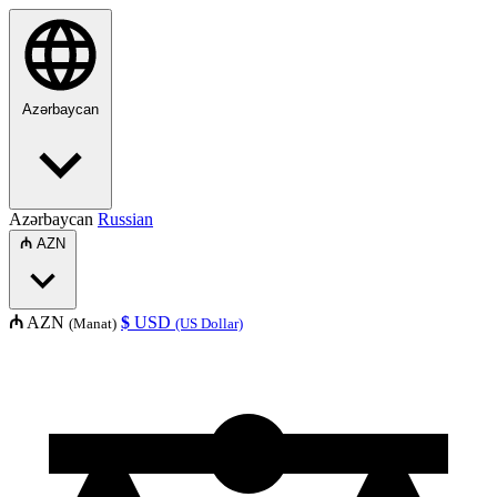
Azərbaycan
Azərbaycan
Russian
₼
AZN
₼
AZN
$
USD
(Manat)
(US Dollar)