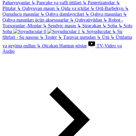
Paltaryuyanlar
↳
Pancake və vafli ütüləri
↳
Pasterizatorlar
↳
Plitələr
↳
Qabyuyan maşın
↳
Qida və içkilər
↳
Qril-Barbekyu
↳
Quruducu maşınlar
↳
Qəhvə dəmləyiciləri
↳
Qəhvə maşınları
↳
Qəhvə maşınları üçün aksessuarlar
↳
Qəhvəüyüdən
↳
Robot -
Tozsoranlar -Moplar
↳
Sendviç maşın
↳
Şirəçəkən
↳
Soba
↳
Solo
Soba
↳
Soyuducular
↳
Su
filtrləri - Su nasosu
↳
Toster
↳
Tərəvəz qurudan
↳
Ütü
↳
Ütüləmə
və geyimə qulluq
↳
Ətçəkən
Hamsın göstər
TV-Video və
Audio