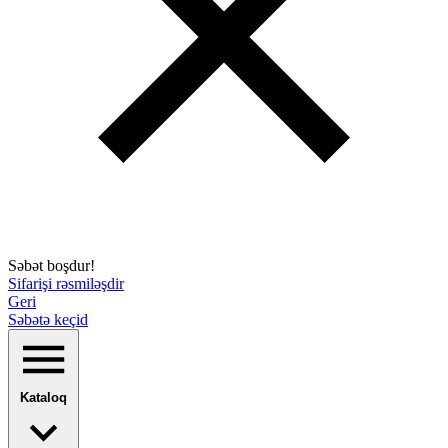
Səbət boşdur!
Sifarişi rəsmiləşdir
Geri
Səbətə keçid
Kataloq