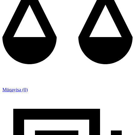
Müqayisə (0)