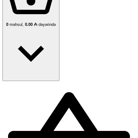
0
məhsul,
0.00 ₼
dəyərində