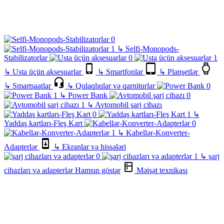
↳
Selfi-Monopods-
Stabilizatorlar
↳
Usta üçün aksesuarlar
↳
Smartfonlar
↳
Planşetlər
↳
Smartsaatlar
↳
Qulaqlıqlar və qarniturlar
↳
Power Bank
↳
Avtomobil şarj cihazı
↳
Yaddaş kartları-Fleş Kart
↳
Kabellər-Konverter-
Adapterlər
↳
Ekranlar və hissələri
↳
şarj
cihazları və adapterlər
Hamsın göstər
Məişət texnikası