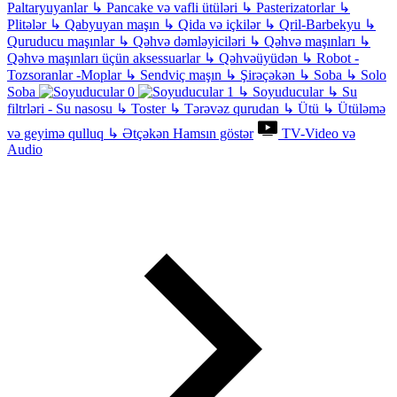
Paltaryuyanlar
↳
Pancake və vafli ütüləri
↳
Pasterizatorlar
↳
Plitələr
↳
Qabyuyan maşın
↳
Qida və içkilər
↳
Qril-Barbekyu
↳
Quruducu maşınlar
↳
Qəhvə dəmləyiciləri
↳
Qəhvə maşınları
↳
Qəhvə maşınları üçün aksessuarlar
↳
Qəhvəüyüdən
↳
Robot -
Tozsoranlar -Moplar
↳
Sendviç maşın
↳
Şirəçəkən
↳
Soba
↳
Solo
Soba
↳
Soyuducular
↳
Su
filtrləri - Su nasosu
↳
Toster
↳
Tərəvəz qurudan
↳
Ütü
↳
Ütüləmə
və geyimə qulluq
↳
Ətçəkən
Hamsın göstər
TV-Video və
Audio