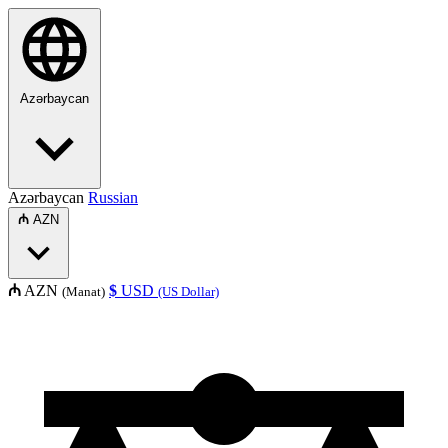
Azərbaycan
Azərbaycan
Russian
₼
AZN
₼
AZN
$
USD
(Manat)
(US Dollar)