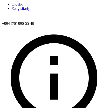
Əlqələr
Zəng sifarişi
+994 (70) 990-55-40