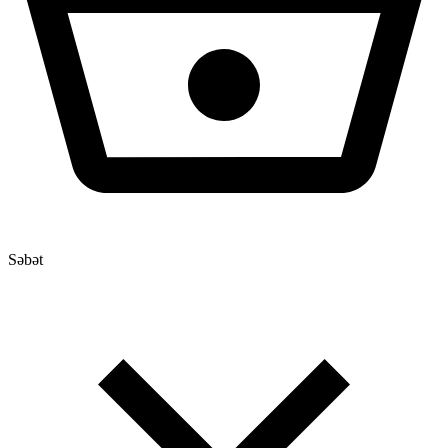
Səbət