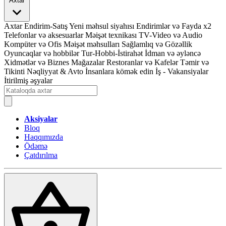
Axtar
Axtar
Endirim-Satış
Yeni məhsul siyahısı
Endirimlər və Fayda x2
Telefonlar və aksesuarlar
Məişət texnikası
TV-Video və Audio
Kompüter və Ofis
Məişət məhsulları
Sağlamlıq və Gözəllik
Oyuncaqlar və hobbilər
Tur-Hobbi-İstirahət
İdman və əyləncə
Xidmətlər və Biznes
Mağazalar
Restoranlar və Kafelər
Təmir və
Tikinti
Nəqliyyat & Avto
İnsanlara kömək edin
İş - Vakansiyalar
İtirilmiş əşyalar
Aksiyalar
Bloq
Haqqımızda
Ödəmə
Çatdırılma