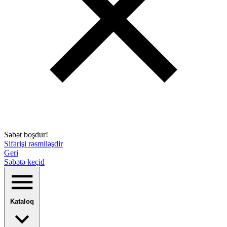
Səbət boşdur!
Sifarişi rəsmiləşdir
Geri
Səbətə keçid
Kataloq