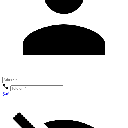
Şərh...