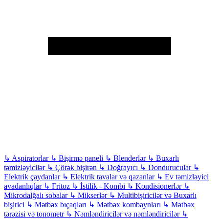
↳
Aspiratorlar
↳
Bişirmə paneli
↳
Blenderlər
↳
Buxarlı
təmizləyicilər
↳
Çörək bişirən
↳
Doğrayıcı
↳
Dondurucular
↳
Elektrik çaydanlar
↳
Elektrik tavalar və qazanlar
↳
Ev təmizləyici
avadanlıqlar
↳
Fritoz
↳
İstilik - Kombi
↳
Kondisionerlər
↳
Mikrodalğalı sobalar
↳
Mikserlər
↳
Multibişiricilər və Buxarlı
bişirici
↳
Mətbəx bıçaqları
↳
Mətbəx kombaynları
↳
Mətbəx
tərəzisi və tonometr
↳
Nəmləndiricilər və nəmləndiricilər
↳