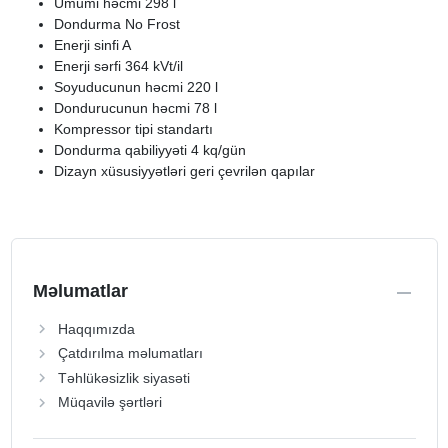
Ümumi həcmi 298 l
Dondurma No Frost
Enerji sinfi A
Enerji sərfi 364 kVt/il
Soyuducunun həcmi 220 l
Dondurucunun həcmi 78 l
Kompressor tipi standartı
Dondurma qabiliyyəti 4 kq/gün
Dizayn xüsusiyyətləri geri çevrilən qapılar
Məlumatlar
Haqqımızda
Çatdırılma məlumatları
Təhlükəsizlik siyasəti
Müqavilə şərtləri