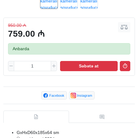
950.00 ₼
759.00 ₼
Anbarda
Səbətə at
Facebook
Instagram
GxHxD60x185x64 sm