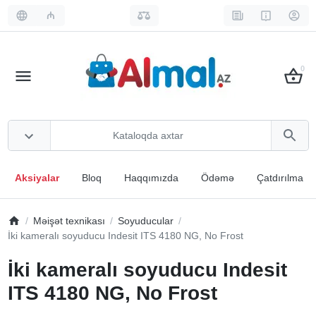
₼
0
Aksiyalar
Bloq
Haqqımızda
Ödəmə
Çatdırılma
Məişət texnikası
Soyuducular
İki kameralı soyuducu Indesit ITS 4180 NG, No Frost
İki kameralı soyuducu Indesit
ITS 4180 NG, No Frost