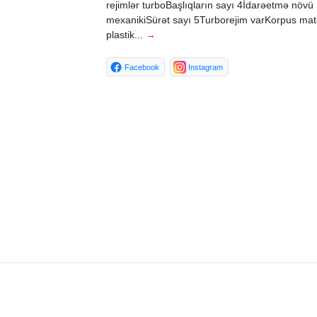
rejimlər turboBaşlıqların sayı 4İdarəetmə növü
mexanikiSürət sayı 5Turborejim varKorpus mate
plastik...
→
Facebook
Instagram