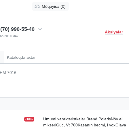
Müqayisə (0)
(70) 990-55-40
Aksiyalar
-dan 20:00-dək
 PHM 7016
Ümumi xarakteristkalar Brend PolarisNöv əl
-16%
mikseriGüc, Vt 700Kasanın həcmi, l yoxƏlavə