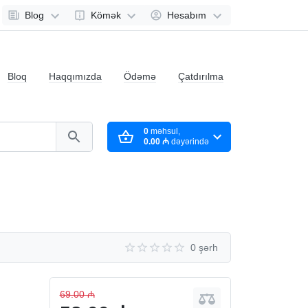
Blog
Kömək
Hesabım
Bloq
Haqqımızda
Ödəmə
Çatdırılma
0
məhsul,
0.00 ₼
dəyərində
0 şərh
69.00 ₼