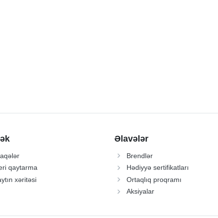
ək
Əlavələr
aqələr
Brendlər
ri qaytarma
Hədiyyə sertifikatları
ytın xəritəsi
Ortaqlıq proqramı
Aksiyalar