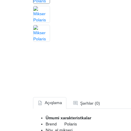
Açıqlama
Şərhlər (0)
Ümumi xarakteristkalar
Brend
Polaris
Növ
əl mikseri