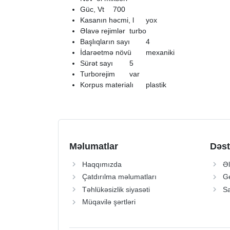
Güc, Vt
700
Kasanın həcmi, l
yox
Əlavə rejimlər
turbo
Başlıqların sayı
4
İdarəetmə növü
mexaniki
Sürət sayı
5
Turborejim
var
Korpus materialı
plastik
Məlumatlar
Dəst
Haqqımızda
Əl
Çatdırılma məlumatları
Ge
Təhlükəsizlik siyasəti
Sa
Müqavilə şərtləri