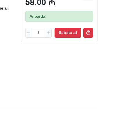
58.00 ₼
rialı
Anbarda
Səbətə at