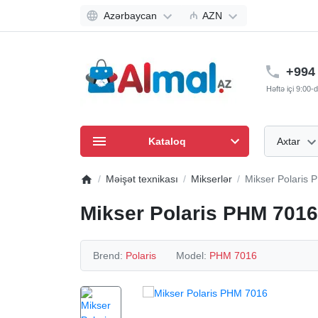
Azərbaycan
₼
AZN
+994 
Həftə içi 9:00
Kataloq
Axtar
Məişət texnikası
Mikserlər
Mikser Polaris
Mikser Polaris PHM 7016
Brend:
Polaris
Model:
PHM 7016