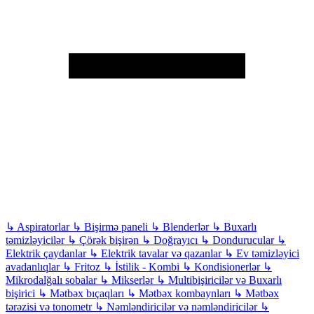
↳
Aspiratorlar
↳
Bişirmə paneli
↳
Blenderlər
↳
Buxarlı
təmizləyicilər
↳
Çörək bişirən
↳
Doğrayıcı
↳
Dondurucular
↳
Elektrik çaydanlar
↳
Elektrik tavalar və qazanlar
↳
Ev təmizləyici
avadanlıqlar
↳
Fritoz
↳
İstilik - Kombi
↳
Kondisionerlər
↳
Mikrodalğalı sobalar
↳
Mikserlər
↳
Multibişiricilər və Buxarlı
bişirici
↳
Mətbəx bıçaqları
↳
Mətbəx kombaynları
↳
Mətbəx
tərəzisi və tonometr
↳
Nəmləndiricilər və nəmləndiricilər
↳