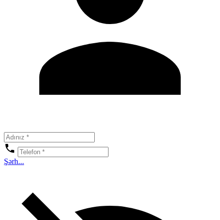
Şərh...