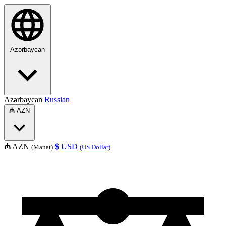
Azərbaycan
Azərbaycan
Russian
₼
AZN
₼
AZN
$
USD
(Manat)
(US Dollar)