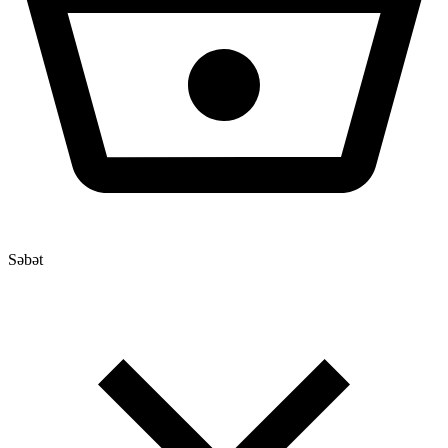
Səbət