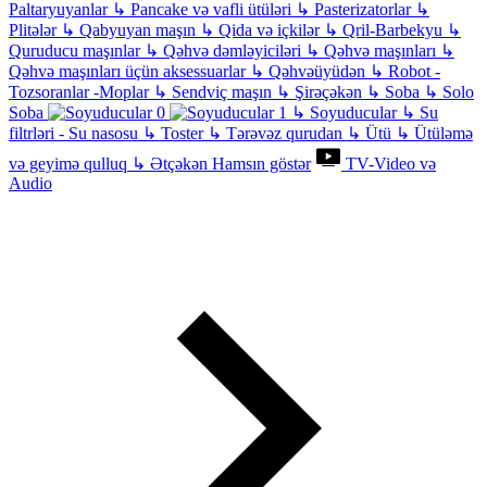
Paltaryuyanlar
↳
Pancake və vafli ütüləri
↳
Pasterizatorlar
↳
Plitələr
↳
Qabyuyan maşın
↳
Qida və içkilər
↳
Qril-Barbekyu
↳
Quruducu maşınlar
↳
Qəhvə dəmləyiciləri
↳
Qəhvə maşınları
↳
Qəhvə maşınları üçün aksessuarlar
↳
Qəhvəüyüdən
↳
Robot -
Tozsoranlar -Moplar
↳
Sendviç maşın
↳
Şirəçəkən
↳
Soba
↳
Solo
Soba
↳
Soyuducular
↳
Su
filtrləri - Su nasosu
↳
Toster
↳
Tərəvəz qurudan
↳
Ütü
↳
Ütüləmə
və geyimə qulluq
↳
Ətçəkən
Hamsın göstər
TV-Video və
Audio