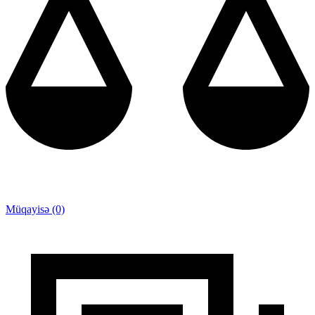
Müqayisə (0)