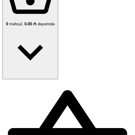
0
məhsul,
0.00 ₼
dəyərində