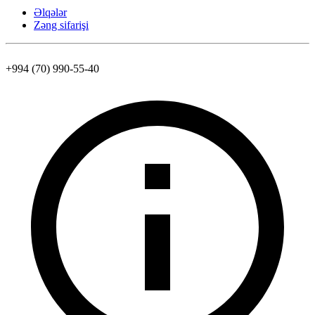
Əlqələr
Zəng sifarişi
+994 (70) 990-55-40