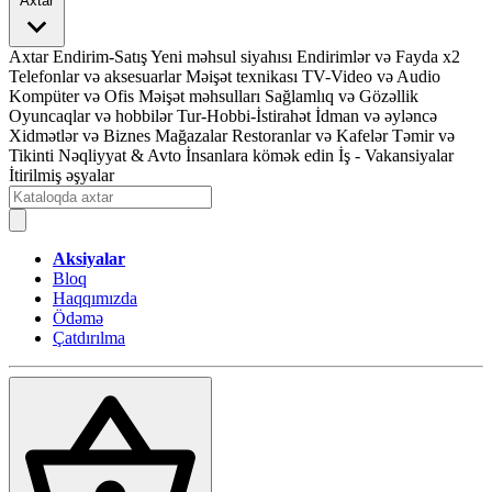
Axtar
Axtar
Endirim-Satış
Yeni məhsul siyahısı
Endirimlər və Fayda x2
Telefonlar və aksesuarlar
Məişət texnikası
TV-Video və Audio
Kompüter və Ofis
Məişət məhsulları
Sağlamlıq və Gözəllik
Oyuncaqlar və hobbilər
Tur-Hobbi-İstirahət
İdman və əyləncə
Xidmətlər və Biznes
Mağazalar
Restoranlar və Kafelər
Təmir və
Tikinti
Nəqliyyat & Avto
İnsanlara kömək edin
İş - Vakansiyalar
İtirilmiş əşyalar
Aksiyalar
Bloq
Haqqımızda
Ödəmə
Çatdırılma