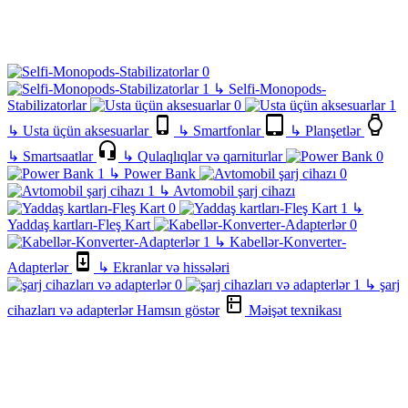
↳
Selfi-Monopods-
Stabilizatorlar
↳
Usta üçün aksesuarlar
↳
Smartfonlar
↳
Planşetlər
↳
Smartsaatlar
↳
Qulaqlıqlar və qarniturlar
↳
Power Bank
↳
Avtomobil şarj cihazı
↳
Yaddaş kartları-Fleş Kart
↳
Kabellər-Konverter-
Adapterlər
↳
Ekranlar və hissələri
↳
şarj
cihazları və adapterlər
Hamsın göstər
Məişət texnikası