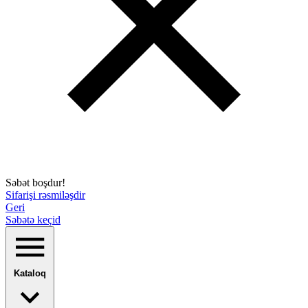
Səbət boşdur!
Sifarişi rəsmiləşdir
Geri
Səbətə keçid
Kataloq