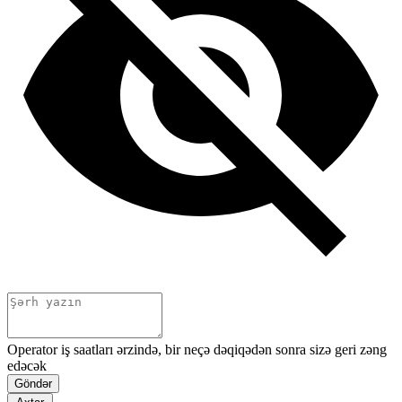
Operator iş saatları ərzində, bir neçə dəqiqədən sonra sizə geri zəng
edəcək
Göndər