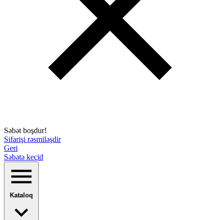
Səbət boşdur!
Sifarişi rəsmiləşdir
Geri
Səbətə keçid
Kataloq