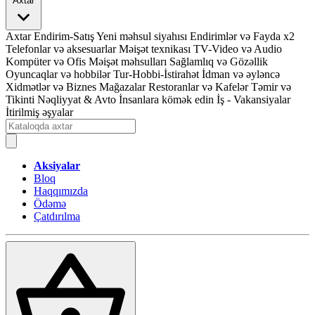
Axtar
Axtar
Endirim-Satış
Yeni məhsul siyahısı
Endirimlər və Fayda x2
Telefonlar və aksesuarlar
Məişət texnikası
TV-Video və Audio
Kompüter və Ofis
Məişət məhsulları
Sağlamlıq və Gözəllik
Oyuncaqlar və hobbilər
Tur-Hobbi-İstirahət
İdman və əyləncə
Xidmətlər və Biznes
Mağazalar
Restoranlar və Kafelər
Təmir və
Tikinti
Nəqliyyat & Avto
İnsanlara kömək edin
İş - Vakansiyalar
İtirilmiş əşyalar
Aksiyalar
Bloq
Haqqımızda
Ödəmə
Çatdırılma