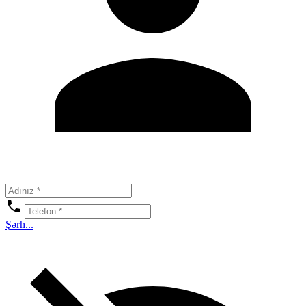
Şərh...