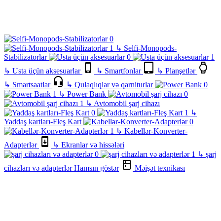
↳
Selfi-Monopods-
Stabilizatorlar
↳
Usta üçün aksesuarlar
↳
Smartfonlar
↳
Planşetlər
↳
Smartsaatlar
↳
Qulaqlıqlar və qarniturlar
↳
Power Bank
↳
Avtomobil şarj cihazı
↳
Yaddaş kartları-Fleş Kart
↳
Kabellər-Konverter-
Adapterlər
↳
Ekranlar və hissələri
↳
şarj
cihazları və adapterlər
Hamsın göstər
Məişət texnikası