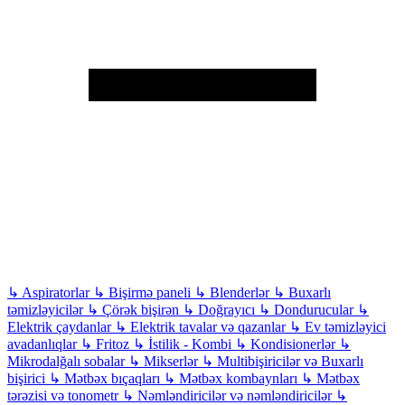
↳
Aspiratorlar
↳
Bişirmə paneli
↳
Blenderlər
↳
Buxarlı
təmizləyicilər
↳
Çörək bişirən
↳
Doğrayıcı
↳
Dondurucular
↳
Elektrik çaydanlar
↳
Elektrik tavalar və qazanlar
↳
Ev təmizləyici
avadanlıqlar
↳
Fritoz
↳
İstilik - Kombi
↳
Kondisionerlər
↳
Mikrodalğalı sobalar
↳
Mikserlər
↳
Multibişiricilər və Buxarlı
bişirici
↳
Mətbəx bıçaqları
↳
Mətbəx kombaynları
↳
Mətbəx
tərəzisi və tonometr
↳
Nəmləndiricilər və nəmləndiricilər
↳