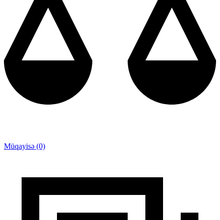
Müqayisə (0)