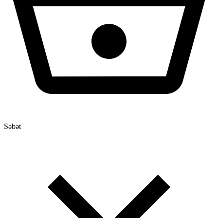
Səbət