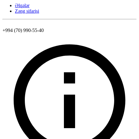
Əlqələr
Zəng sifarişi
+994 (70) 990-55-40