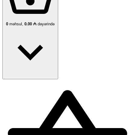
0
məhsul,
0.00 ₼
dəyərində