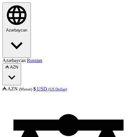
Azərbaycan
Azərbaycan
Russian
₼
AZN
₼
AZN
$
USD
(Manat)
(US Dollar)