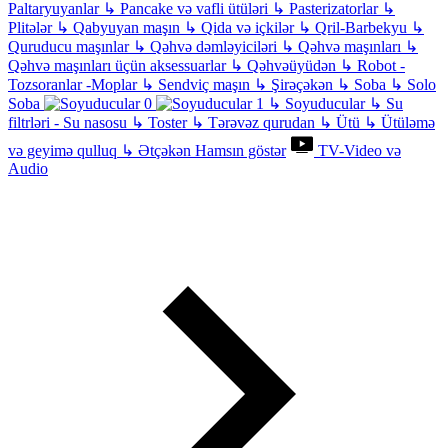
Paltaryuyanlar
↳
Pancake və vafli ütüləri
↳
Pasterizatorlar
↳
Plitələr
↳
Qabyuyan maşın
↳
Qida və içkilər
↳
Qril-Barbekyu
↳
Quruducu maşınlar
↳
Qəhvə dəmləyiciləri
↳
Qəhvə maşınları
↳
Qəhvə maşınları üçün aksessuarlar
↳
Qəhvəüyüdən
↳
Robot -
Tozsoranlar -Moplar
↳
Sendviç maşın
↳
Şirəçəkən
↳
Soba
↳
Solo
Soba
↳
Soyuducular
↳
Su
filtrləri - Su nasosu
↳
Toster
↳
Tərəvəz qurudan
↳
Ütü
↳
Ütüləmə
və geyimə qulluq
↳
Ətçəkən
Hamsın göstər
TV-Video və
Audio