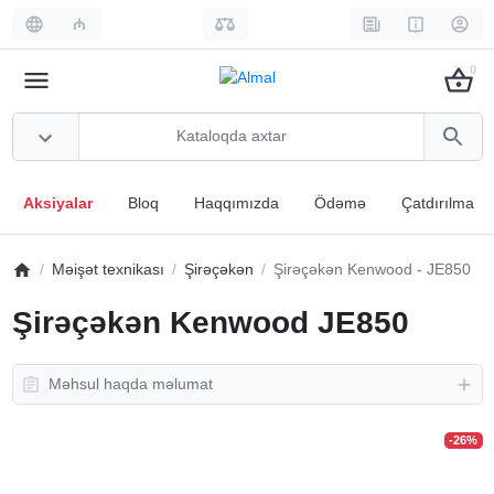
₼
0
Aksiyalar
Bloq
Haqqımızda
Ödəmə
Çatdırılma
Məişət texnikası
Şirəçəkən
Şirəçəkən Kenwood - JE850
Şirəçəkən Kenwood JE850
Məhsul haqda məlumat
-26%