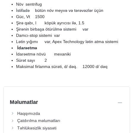
Növ
sentrifug
İstifadə
bütün növ meyvə və tərəvəzlər üçün
Güc, Vt
1500
Şirə qabı, l
köpük ayrıcısı ilə, 1.5
Şirənin birbaşa ötürülmə sistemi
var
Damcı-stop sistemi
var
Lətin yığımı
var, Apex Technology lətin atma sistemi
İdarəetmə
İdarəetmə növü
mexaniki
Sürət sayı
2
Maksimal firlanma sürəti, d/ dəq.
12000 d/ dəq
Məlumatlar
Haqqımızda
Çatdırılma məlumatları
Təhlükəsizlik siyasəti