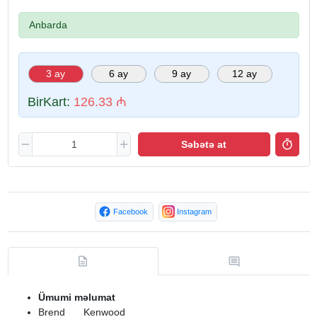
Anbarda
3 ay
6 ay
9 ay
12 ay
BirKart:
126.33 ₼
Səbətə at
Facebook
Instagram
Ümumi məlumat
Brend
Kenwood