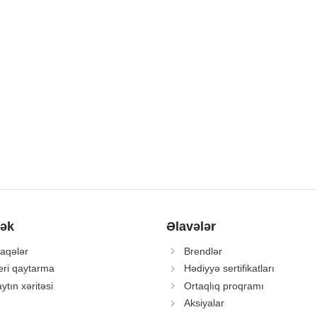
ək
Əlavələr
aqələr
Brendlər
ri qaytarma
Hədiyyə sertifikatları
ytın xəritəsi
Ortaqlıq proqramı
Aksiyalar