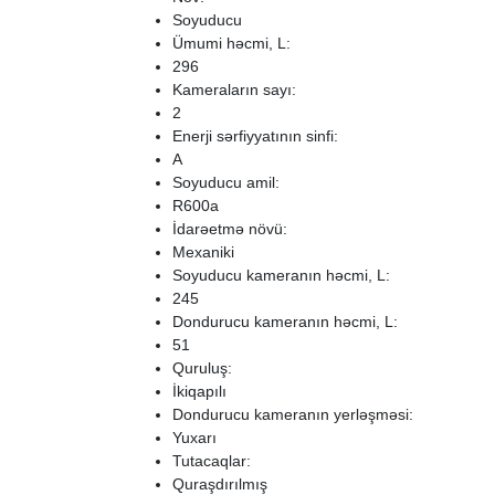
Soyuducu
Ümumi həcmi, L:
296
Kameraların sayı:
2
Enerji sərfiyyatının sinfi:
A
Soyuducu amil:
R600a
İdarəetmə növü:
Mexaniki
Soyuducu kameranın həcmi, L:
245
Dondurucu kameranın həcmi, L:
51
Quruluş:
İkiqapılı
Dondurucu kameranın yerləşməsi:
Yuxarı
Tutacaqlar:
Quraşdırılmış