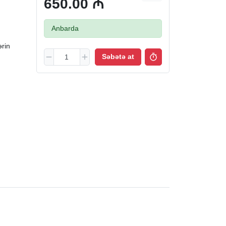
650.00 ₼
Anbarda
ərin
Səbətə at