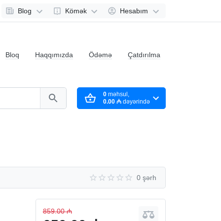
Blog
Kömək
Hesabım
Bloq
Haqqımızda
Ödəmə
Çatdırılma
0
məhsul,
0.00 ₼
dəyərində
0 şərh
859.00 ₼