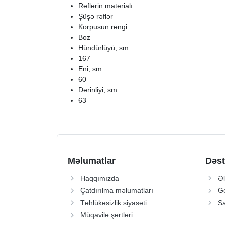
Rəflərin materialı:
Şüşə rəflər
Korpusun rəngi:
Boz
Hündürlüyü, sm:
167
Eni, sm:
60
Dərinliyi, sm:
63
Məlumatlar
Dəst
Haqqımızda
Əl
Çatdırılma məlumatları
Ge
Təhlükəsizlik siyasəti
Sa
Müqavilə şərtləri