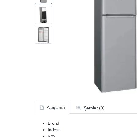
Açıqlama
Şərhlər (0)
Brend:
Indesit
Növ: