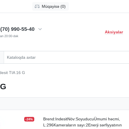
Müqayisə (0)
(70) 990-55-40
Aksiyalar
-dan 20:00-dək
esit TIA 16 G
 G
Brend:IndesitNöv:SoyuducuÜmumi həcmi,
-24%
L:296Kameraların sayı:2Enerji sərfiyyatının