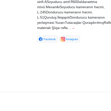
sinfi:ASoyuducu amil:R600aİdarəetmə
növü:MexanikiSoyuducu kameranın həcmi,
L:245Dondurucu kameranın həcmi,
L:51Quruluş:İkiqapılıDondurucu kameranın
yerləşməsi:YuxarıTutacaqlar:QuraşdırılmışRəfl
materialı:Şüşə rəflə...
→
Facebook
Instagram