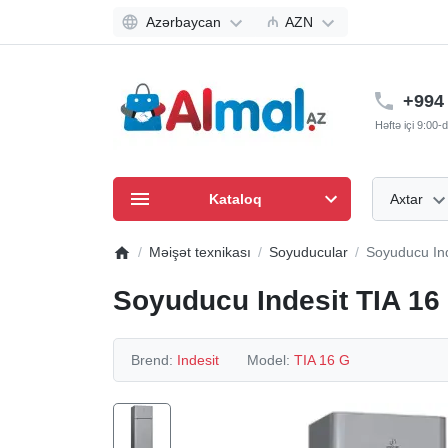
Azərbaycan
₼
AZN
+994 
Həftə içi 9:00
Kataloq
Axtar
Məişət texnikası
Soyuducular
Soyuducu Ind
Soyuducu Indesit TIA 16
Brend:
Indesit
Model:
TIA 16 G