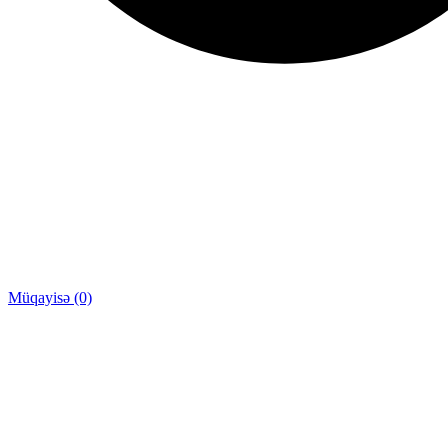
Müqayisə (0)