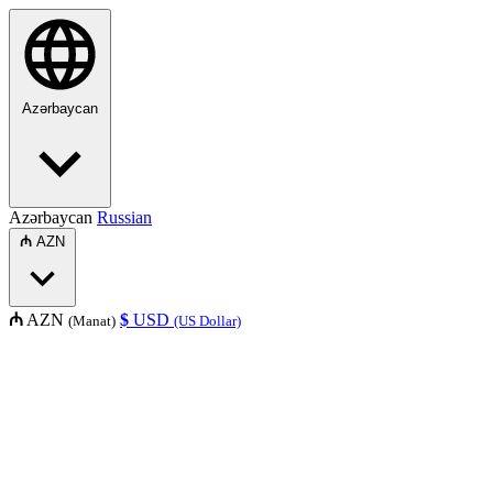
Azərbaycan
Azərbaycan
Russian
₼
AZN
₼
AZN
$
USD
(Manat)
(US Dollar)