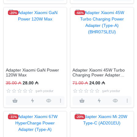
-20%
-66%
Adapter Xiaomi GaN Power
Adapter Xiaomi 45W Turbo
120W Max
Charging Power Adapter
(Type-A) (BHR07SLEU)
35.00 ₼
28.00 ₼
71.00 ₼
24.00 ₼
şərh yoxdur
şərh yoxdur
-31%
-20%