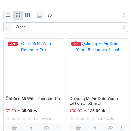
-36%
-10%
Ötürücü Mi WiFi Repeater Pro
Qulaqlıq Mi Air Dots Youth
Edition al-o1-mal
55.00 ₼
35.00 ₼
150.00 ₼
135.00 ₼
şərh yoxdur
şərh yoxdur