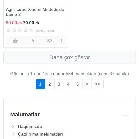
Ağıllı çıraq Xiaomi Mi Bedside
Lamp 2
99.00 ₼
70.00 ₼
şərh yoxdur
Daha çox göstər
Göstərilib 1-dən
15
-ə qədər 554 məhsuldan (cəmi 37 səhifə)
1
2
3
4
5
>
>>
Məlumatlar
Haqqımızda
Çatdırılma məlumatları