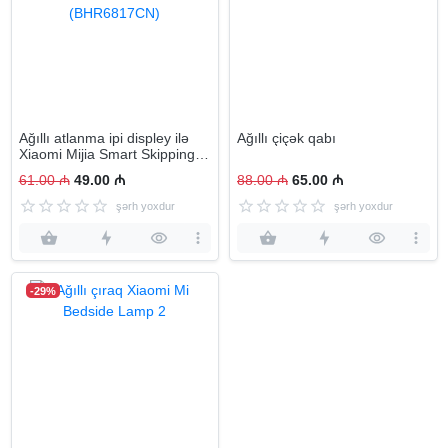
Ağıllı atlanma ipi displey ilə
Ağıllı çiçək qabı
Xiaomi Mijia Smart Skipping
Rope (BHR6817CN)
61.00 ₼
49.00 ₼
88.00 ₼
65.00 ₼
şərh yoxdur
şərh yoxdur
-29%