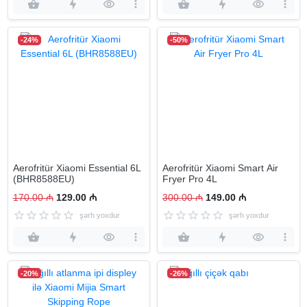
-24%
-50%
Aerofritür Xiaomi Essential 6L
Aerofritür Xiaomi Smart Air
(BHR8588EU)
Fryer Pro 4L
170.00 ₼
129.00 ₼
300.00 ₼
149.00 ₼
şərh yoxdur
şərh yoxdur
-20%
-26%