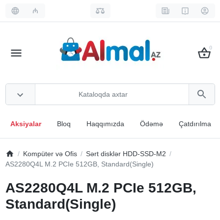
₼
0
Aksiyalar
Bloq
Haqqımızda
Ödəmə
Çatdırılma
Kompüter və Ofis
Sərt disklər HDD-SSD-M2
AS2280Q4L M.2 PCIe 512GB, Standard(Single)
AS2280Q4L M.2 PCIe 512GB,
Standard(Single)