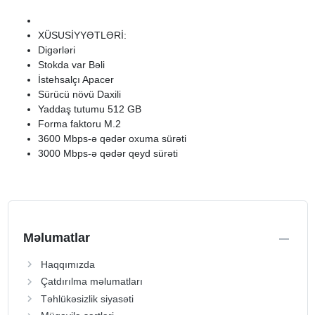
XÜSUSİYYƏTLƏRİ:
Digərləri
Stokda var Bəli
İstehsalçı Apacer
Sürücü növü Daxili
Yaddaş tutumu 512 GB
Forma faktoru M.2
3600 Mbps-ə qədər oxuma sürəti
3000 Mbps-ə qədər qeyd sürəti
Məlumatlar
Haqqımızda
Çatdırılma məlumatları
Təhlükəsizlik siyasəti