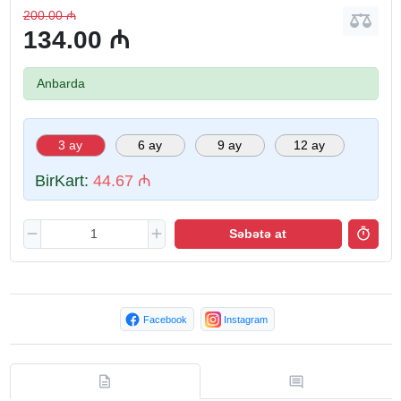
200.00 ₼
134.00 ₼
Anbarda
3 ay
6 ay
9 ay
12 ay
BirKart:
44.67 ₼
Səbətə at
Facebook
Instagram