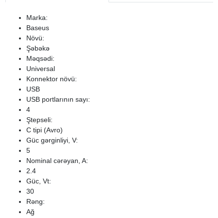
Marka:
Baseus
Növü:
Şəbəkə
Məqsədi:
Universal
Konnektor növü:
USB
USB portlarının sayı:
4
Ştepseli:
C tipi (Avro)
Güc gərginliyi, V:
5
Nominal cərəyan, A:
2.4
Güc, Vt:
30
Rəng:
Ağ