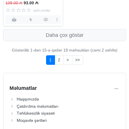
109.00 ₼
93.00 ₼
şərh yoxdur
Daha çox göstər
Göstərilib 1-dən
15
-ə qədər 18 məhsuldan (cəmi 2 səhifə)
1
2
>
>>
Məlumatlar
Haqqımızda
Çatdırılma məlumatları
Təhlükəsizlik siyasəti
Müqavilə şərtləri