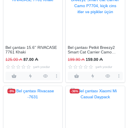
Bel çantası 15.6'' RIVACASE
Bel çantası Petkit Breezy2
7761 Khaki
Smart Cat Carrier Camo
P7704, kiçik cins itlər və
125.00 ₼
87.00 ₼
199.90 ₼
159.00 ₼
pişiklər üçün
şərh yoxdur
şərh yoxdur
-9%
-36%