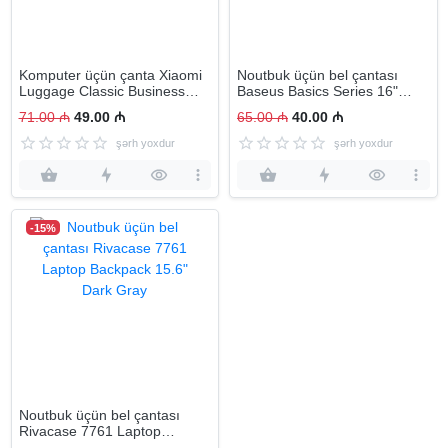
Komputer üçün çanta Xiaomi
Noutbuk üçün bel çantası
Luggage Classic Business
Baseus Basics Series 16"
Backpack-2
Computer Backpack Dark
71.00 ₼
49.00 ₼
65.00 ₼
40.00 ₼
Grey (LBJN-F0G)
şərh yoxdur
şərh yoxdur
-15%
Noutbuk üçün bel çantası
Rivacase 7761 Laptop
Backpack 15.6" Dark Gray