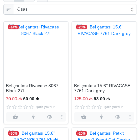
-14%
-26%
Bel çantası Rivacase 8067
Bel çantası 15.6'' RIVACASE
Black 27l
7761 Dark grey
70.00 ₼
60.00 ₼
125.00 ₼
93.00 ₼
şərh yoxdur
şərh yoxdur
-30%
-20%