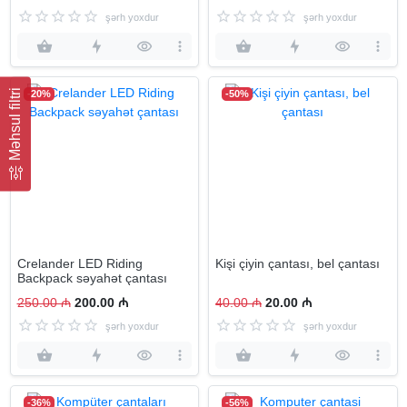
şərh yoxdur
şərh yoxdur
Məhsul filtri
-20%
-50%
Crelander LED Riding
Kişi çiyin çantası, bel çantası
Backpack səyahət çantası
250.00 ₼
200.00 ₼
40.00 ₼
20.00 ₼
şərh yoxdur
şərh yoxdur
-36%
-56%