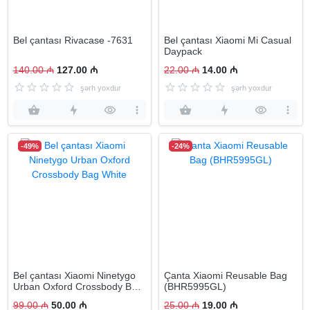
Bel çantası Rivacase -7631
Bel çantası Xiaomi Mi Casual
Daypack
140.00 ₼
127.00 ₼
22.00 ₼
14.00 ₼
şərh yoxdur
şərh yoxdur
-49%
-24%
Bel çantası Xiaomi Ninetygo
Çanta Xiaomi Reusable Bag
Urban Oxford Crossbody Bag
(BHR5995GL)
White
99.00 ₼
50.00 ₼
25.00 ₼
19.00 ₼