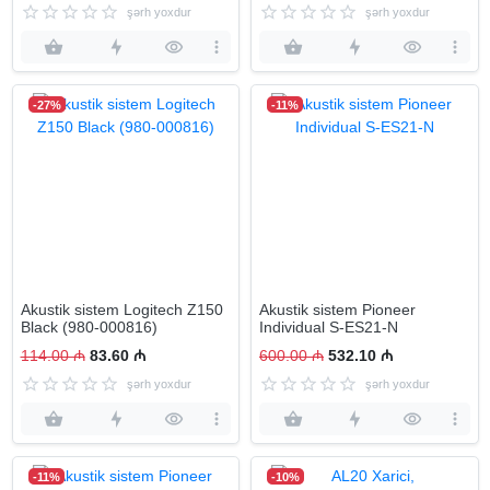
şərh yoxdur
şərh yoxdur
-27%
-11%
Akustik sistem Logitech Z150
Akustik sistem Pioneer
Black (980-000816)
Individual S-ES21-N
114.00 ₼
83.60 ₼
600.00 ₼
532.10 ₼
şərh yoxdur
şərh yoxdur
-11%
-10%