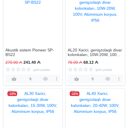
Akustik sistem Pioneer SP-
AL20 Xarici, genişzolaqlı divar
BS22
kolonkaları, 10W-20W, 100V,
Alüminium korpus, IP56
270.00 ₼
241.40 ₼
76.00 ₼
68.12 ₼
şərh yoxdur
şərh yoxdur
-10%
-22%