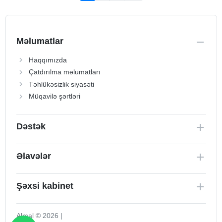
Məlumatlar
Haqqımızda
Çatdırılma məlumatları
Təhlükəsizlik siyasəti
Müqavilə şərtləri
Dəstək
Əlavələr
Şəxsi kabinet
Almal © 2026 |