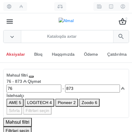
₼
0
Aksiyalar
Bloq
Haqqımızda
Ödəmə
Çatdırılma
Məhsul filtri
76
-
873
₼
Qiymət
-
₼
İstehsalçı
AME
5
LOGITECH
4
Pioneer
2
Zoodo
6
Sıfırla
Filtrləri seçin
Məhsul filtri
Filtrləri seçin