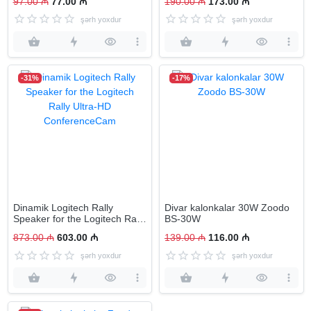
97.00 ₼
77.00 ₼
190.00 ₼
173.00 ₼
şərh yoxdur
şərh yoxdur
-31%
-17%
Dinamik Logitech Rally
Divar kalonkalar 30W Zoodo
Speaker for the Logitech Rally
BS-30W
Ultra-HD ConferenceCam
873.00 ₼
603.00 ₼
139.00 ₼
116.00 ₼
şərh yoxdur
şərh yoxdur