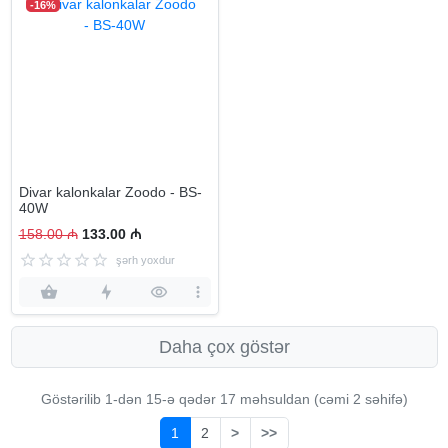
-16%
Divar kalonkalar Zoodo - BS-
40W
158.00 ₼
133.00 ₼
şərh yoxdur
Daha çox göstər
Göstərilib 1-dən
15
-ə qədər 17 məhsuldan (cəmi 2 səhifə)
1
2
>
>>