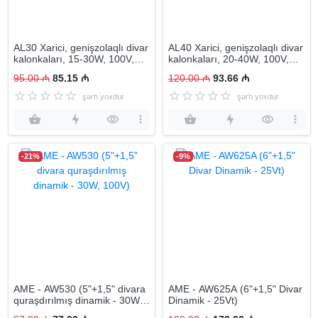
AL30 Xarici, genişzolaqlı divar
AL40 Xarici, genişzolaqlı divar
kalonkaları, 15-30W, 100V,
kalonkaları, 20-40W, 100V,
Alüminium korpus, IP56
Alüminium korpus, IP56
95.00 ₼
85.15 ₼
120.00 ₼
93.66 ₼
şərh yoxdur
şərh yoxdur
-21%
-9%
AME - AW530 (5"+1,5" divara
AME - AW625A (6"+1,5" Divar
quraşdırılmış dinamik - 30W,
Dinamik - 25Vt)
100V)