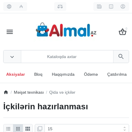
₼
0
Aksiyalar
Bloq
Haqqımızda
Ödəmə
Çatdırılma
Məişət texnikası
Qida və içkilər
İçkilərin hazırlanması