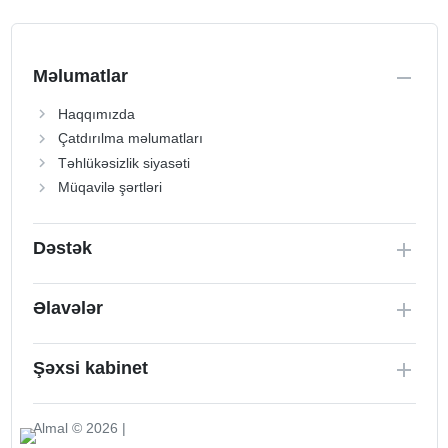
Məlumatlar
Haqqımızda
Çatdırılma məlumatları
Təhlükəsizlik siyasəti
Müqavilə şərtləri
Dəstək
Əlavələr
Şəxsi kabinet
Almal © 2026 |