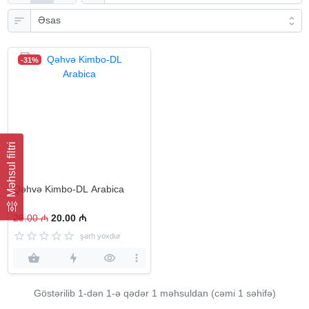
-31%
Məhsul filtri
Qəhvə Kimbo-DL Arabica
29.00 ₼
20.00 ₼
şərh yoxdur
Göstərilib 1-dən
1
-ə qədər 1 məhsuldan (cəmi 1 səhifə)