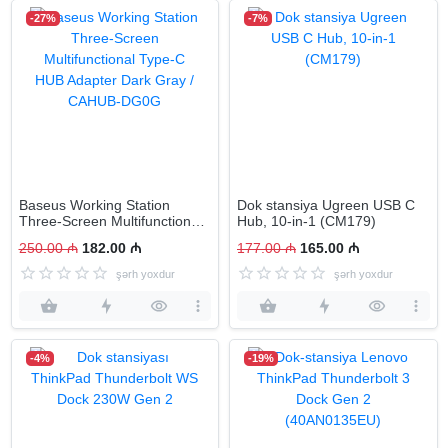
-27%
-7%
Baseus Working Station
Dok stansiya Ugreen USB C
Three-Screen Multifunctional
Hub, 10-in-1 (CM179)
Type-C HUB Adapter Dark
250.00 ₼
182.00 ₼
177.00 ₼
165.00 ₼
Gray / CAHUB-DG0G
şərh yoxdur
şərh yoxdur
-4%
-19%