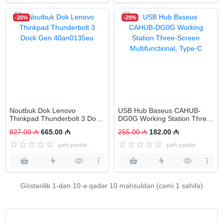
-20%
-29%
Noutbuk Dok Lenovo
USB Hub Baseus CAHUB-
Thinkpad Thunderbolt 3 Dock
DG0G Working Station Three-
Gen 40an0135eu
Screen Multifunctional, Type-
827.00 ₼
665.00 ₼
255.00 ₼
182.00 ₼
C
şərh yoxdur
şərh yoxdur
Göstərilib 1-dən
10
-ə qədər 10 məhsuldan (cəmi 1 səhifə)