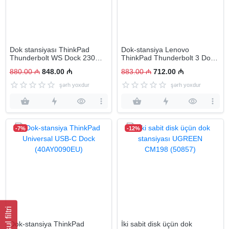
Dok stansiyası ThinkPad
Dok-stansiya Lenovo
Thunderbolt WS Dock 230W
ThinkPad Thunderbolt 3 Dock
Gen 2
Gen 2 (40AN0135EU)
880.00 ₼
848.00 ₼
883.00 ₼
712.00 ₼
şərh yoxdur
şərh yoxdur
-7%
-12%
Məhsul filtri
Dok-stansiya ThinkPad
İki sabit disk üçün dok