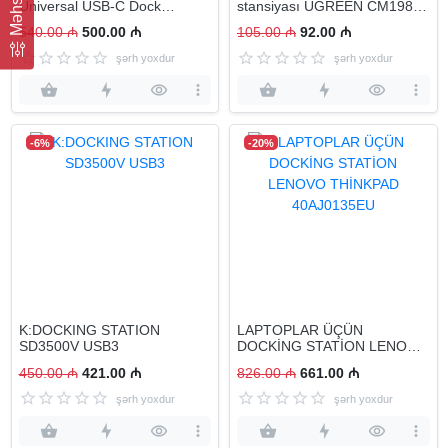
Universal USB-C Dock
stansiyası UGREEN CM198
(40AY0090EU)
(50857)
540.00 ₼
500.00 ₼
105.00 ₼
92.00 ₼
şərh yoxdur
şərh yoxdur
-6%
-20%
K:DOCKING STATION
LAPTOPLAR ÜÇÜN
SD3500V USB3
DOCKİNG STATİON LENOVO
THİNKPAD 40AJ0135EU
450.00 ₼
421.00 ₼
826.00 ₼
661.00 ₼
şərh yoxdur
şərh yoxdur