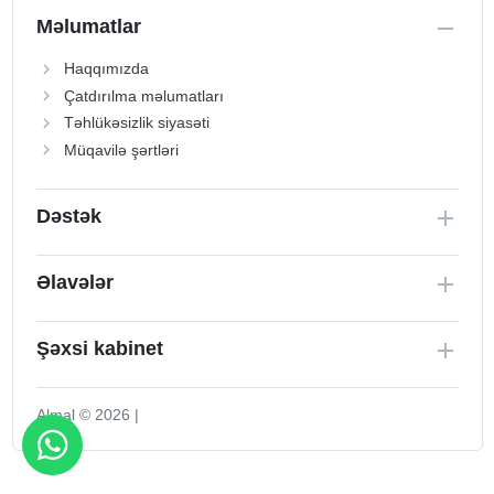
Məlumatlar
Haqqımızda
Çatdırılma məlumatları
Təhlükəsizlik siyasəti
Müqavilə şərtləri
Dəstək
Əlavələr
Şəxsi kabinet
Almal © 2026 |