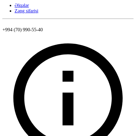
Əlqələr
Zəng sifarişi
+994 (70) 990-55-40