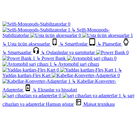
↳
Selfi-Monopods-
Stabilizatorlar
↳
Usta üçün aksesuarlar
↳
Smartfonlar
↳
Planşetlər
↳
Smartsaatlar
↳
Qulaqlıqlar və qarniturlar
↳
Power Bank
↳
Avtomobil şarj cihazı
↳
Yaddaş kartları-Fleş Kart
↳
Kabellər-Konverter-
Adapterlər
↳
Ekranlar və hissələri
↳
şarj
cihazları və adapterlər
Hamsın göstər
Məişət texnikası