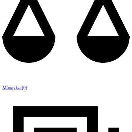
Müqayisə (0)