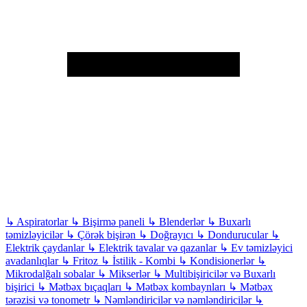
↳
Aspiratorlar
↳
Bişirmə paneli
↳
Blenderlər
↳
Buxarlı
təmizləyicilər
↳
Çörək bişirən
↳
Doğrayıcı
↳
Dondurucular
↳
Elektrik çaydanlar
↳
Elektrik tavalar və qazanlar
↳
Ev təmizləyici
avadanlıqlar
↳
Fritoz
↳
İstilik - Kombi
↳
Kondisionerlər
↳
Mikrodalğalı sobalar
↳
Mikserlər
↳
Multibişiricilər və Buxarlı
bişirici
↳
Mətbəx bıçaqları
↳
Mətbəx kombaynları
↳
Mətbəx
tərəzisi və tonometr
↳
Nəmləndiricilər və nəmləndiricilər
↳