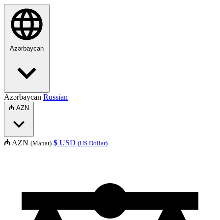
Azərbaycan
Azərbaycan
Russian
₼
AZN
₼
AZN
$
USD
(Manat)
(US Dollar)