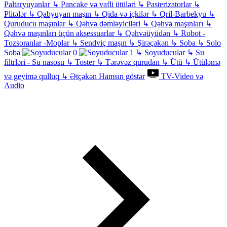
Paltaryuyanlar
↳
Pancake və vafli ütüləri
↳
Pasterizatorlar
↳
Plitələr
↳
Qabyuyan maşın
↳
Qida və içkilər
↳
Qril-Barbekyu
↳
Quruducu maşınlar
↳
Qəhvə dəmləyiciləri
↳
Qəhvə maşınları
↳
Qəhvə maşınları üçün aksessuarlar
↳
Qəhvəüyüdən
↳
Robot -
Tozsoranlar -Moplar
↳
Sendviç maşın
↳
Şirəçəkən
↳
Soba
↳
Solo
Soba
↳
Soyuducular
↳
Su
filtrləri - Su nasosu
↳
Toster
↳
Tərəvəz qurudan
↳
Ütü
↳
Ütüləmə
və geyimə qulluq
↳
Ətçəkən
Hamsın göstər
TV-Video və
Audio