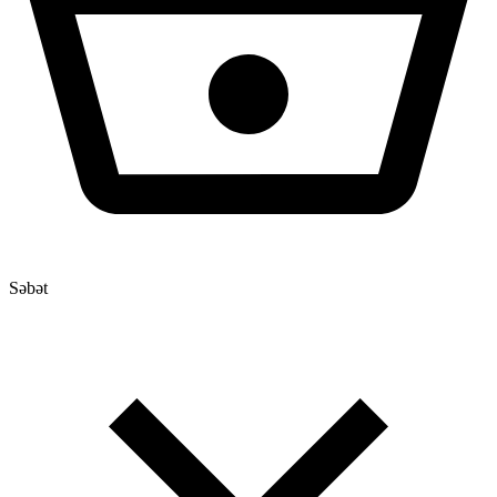
Səbət