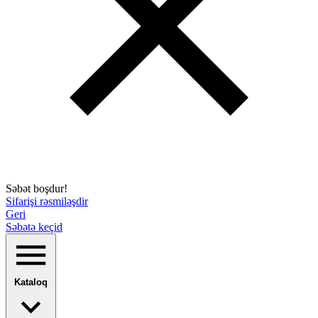
Səbət boşdur!
Sifarişi rəsmiləşdir
Geri
Səbətə keçid
Kataloq