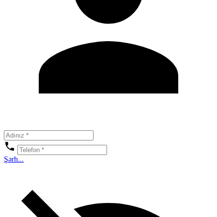
Şərh...