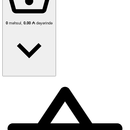
0
məhsul,
0.00 ₼
dəyərində