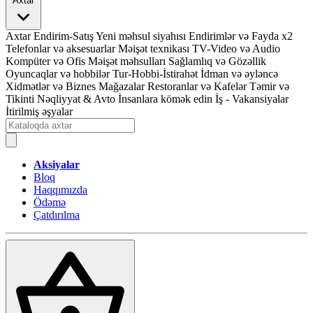
Axtar
Axtar
Endirim-Satış
Yeni məhsul siyahısı
Endirimlər və Fayda x2
Telefonlar və aksesuarlar
Məişət texnikası
TV-Video və Audio
Kompüter və Ofis
Məişət məhsulları
Sağlamlıq və Gözəllik
Oyuncaqlar və hobbilər
Tur-Hobbi-İstirahət
İdman və əyləncə
Xidmətlər və Biznes
Mağazalar
Restoranlar və Kafelər
Təmir və
Tikinti
Nəqliyyat & Avto
İnsanlara kömək edin
İş - Vakansiyalar
İtirilmiş əşyalar
Aksiyalar
Bloq
Haqqımızda
Ödəmə
Çatdırılma