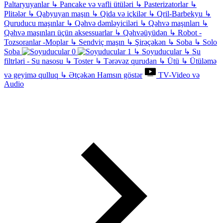
Paltaryuyanlar
↳
Pancake və vafli ütüləri
↳
Pasterizatorlar
↳
Plitələr
↳
Qabyuyan maşın
↳
Qida və içkilər
↳
Qril-Barbekyu
↳
Quruducu maşınlar
↳
Qəhvə dəmləyiciləri
↳
Qəhvə maşınları
↳
Qəhvə maşınları üçün aksessuarlar
↳
Qəhvəüyüdən
↳
Robot -
Tozsoranlar -Moplar
↳
Sendviç maşın
↳
Şirəçəkən
↳
Soba
↳
Solo
Soba
↳
Soyuducular
↳
Su
filtrləri - Su nasosu
↳
Toster
↳
Tərəvəz qurudan
↳
Ütü
↳
Ütüləmə
və geyimə qulluq
↳
Ətçəkən
Hamsın göstər
TV-Video və
Audio