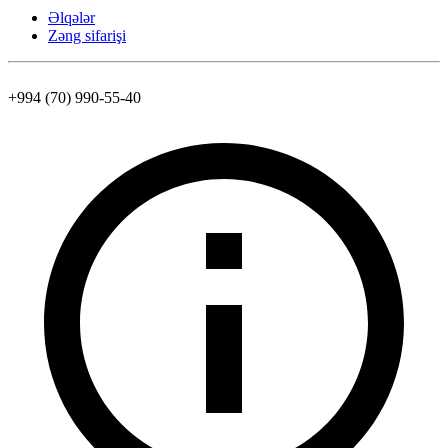
Əlqələr
Zəng sifarişi
+994 (70) 990-55-40