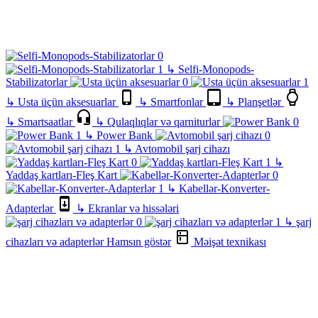
↳
Selfi-Monopods-
Stabilizatorlar
↳
Usta üçün aksesuarlar
↳
Smartfonlar
↳
Planşetlər
↳
Smartsaatlar
↳
Qulaqlıqlar və qarniturlar
↳
Power Bank
↳
Avtomobil şarj cihazı
↳
Yaddaş kartları-Fleş Kart
↳
Kabellər-Konverter-
Adapterlər
↳
Ekranlar və hissələri
↳
şarj
cihazları və adapterlər
Hamsın göstər
Məişət texnikası