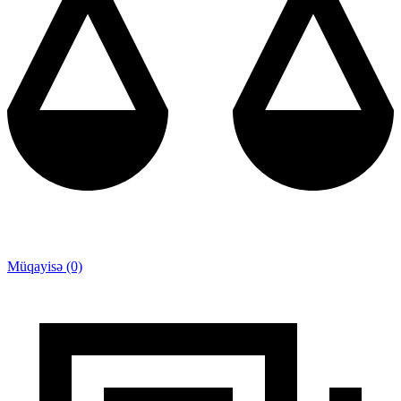
Müqayisə (0)