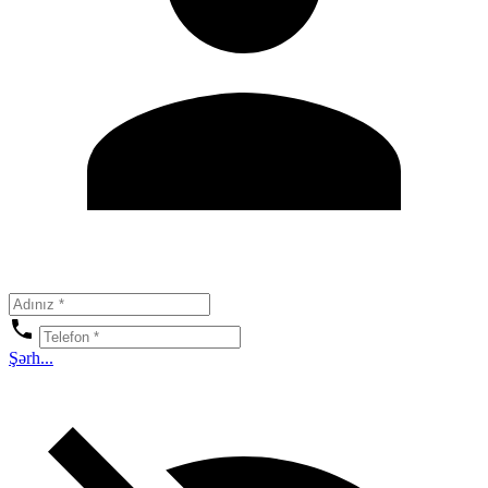
Şərh...