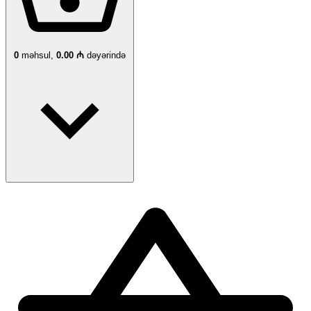
0
məhsul,
0.00 ₼
dəyərində