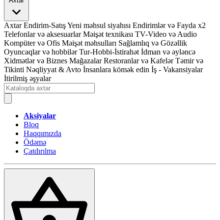
Axtar
Axtar
Endirim-Satış
Yeni məhsul siyahısı
Endirimlər və Fayda x2
Telefonlar və aksesuarlar
Məişət texnikası
TV-Video və Audio
Kompüter və Ofis
Məişət məhsulları
Sağlamlıq və Gözəllik
Oyuncaqlar və hobbilər
Tur-Hobbi-İstirahət
İdman və əyləncə
Xidmətlər və Biznes
Mağazalar
Restoranlar və Kafelər
Təmir və
Tikinti
Nəqliyyat & Avto
İnsanlara kömək edin
İş - Vakansiyalar
İtirilmiş əşyalar
Aksiyalar
Bloq
Haqqımızda
Ödəmə
Çatdırılma