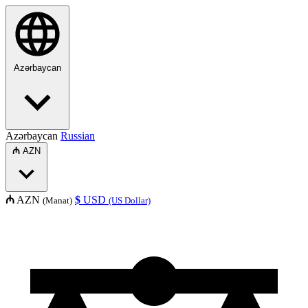
Azərbaycan
Azərbaycan
Russian
₼
AZN
₼
AZN
$
USD
(Manat)
(US Dollar)