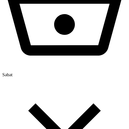
Səbət