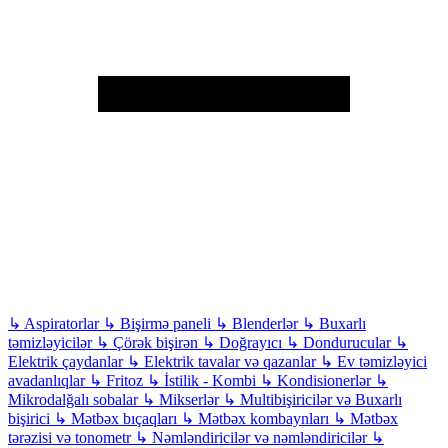
↳
Aspiratorlar
↳
Bişirmə paneli
↳
Blenderlər
↳
Buxarlı
təmizləyicilər
↳
Çörək bişirən
↳
Doğrayıcı
↳
Dondurucular
↳
Elektrik çaydanlar
↳
Elektrik tavalar və qazanlar
↳
Ev təmizləyici
avadanlıqlar
↳
Fritoz
↳
İstilik - Kombi
↳
Kondisionerlər
↳
Mikrodalğalı sobalar
↳
Mikserlər
↳
Multibişiricilər və Buxarlı
bişirici
↳
Mətbəx bıçaqları
↳
Mətbəx kombaynları
↳
Mətbəx
tərəzisi və tonometr
↳
Nəmləndiricilər və nəmləndiricilər
↳